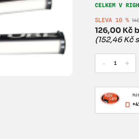
CELKEM V RIG
SLEVA 10 %
14
126,00 Kč b
(152,46 Kč 
-
+
Má
+4