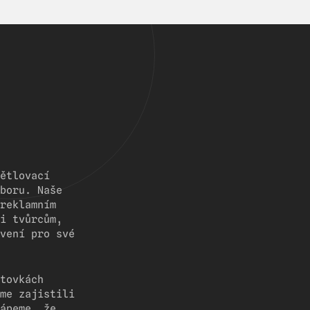
ětlovací
boru. Naše
reklamním
i tvůrcům,
vení pro své
tovkách
me zajistili
ápeme, že