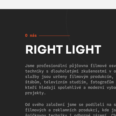
O nás
RIGHT LIGHT
Jsme profesionální půjčovna filmové osv
techniky s dlouholetými zkušenostmi v o
služby jsou určeny filmovým produkcím, 
štábům, televizním studiím, fotografům 
kteří hledají spolehlivé a moderní vyba
projekty.
Od svého založení jsme se podíleli na s
filmových a reklamních produkcí, kde js
špičkovou techniku i odborné zázemí. Ch