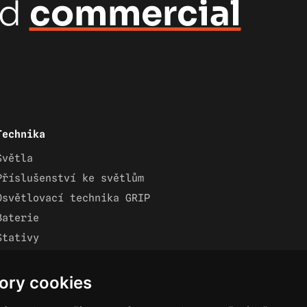
nd
commercial
Technika
Světla
Příslušenství ke světlům
Osvětlovací technika GRIP
Baterie
Stativy
Lighting control
Ostatní
ory cookies
Rozvaděče a kabely