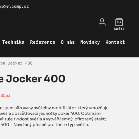
mp@rlcomp.cz
Košík
Technika
Reference
O nás
Novinky
Kontakt
ube Jocker 400
e Jocker 400
5355I
e specializovaný světelný modifikátor, který umožňuje
světla z osvětlovací jednotky Joker 400. Optimální
alizuje tvrdost světla a vytváří jemný, přirozený efekt;
 400 - Navržený přesně pro tento typ světla.