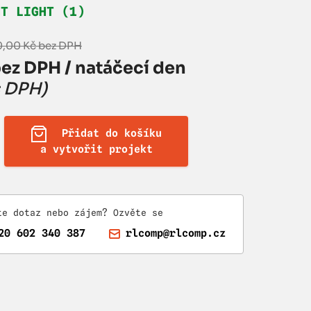
HT LIGHT (1)
0,00 Kč bez DPH
ez DPH / natáčecí den
s DPH)
Přidat do košíku
a vytvořit projekt
te dotaz nebo zájem? Ozvěte se
20 602 340 387
rlcomp@rlcomp.cz