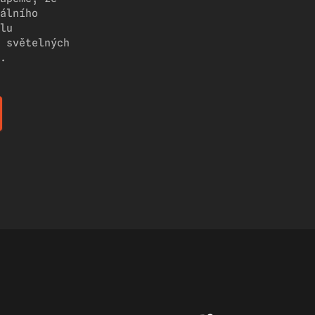
álního
lu
 světelných
.