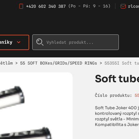
(Po - Pá: 9 - 16)
+420 602 340 387
rlco
hniky
větlům
>
55 SOFT BOXes/GRIDs/SPEED RINGs
>
55355I Soft t
Soft tub
Číslo produktu:
5
Soft Tube Joker 400 j
kontrolovaný rozptyl 
rozptyl světla - Minim
Kompatibilita s Joker