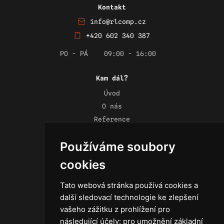
Kontakt
info@rlcomp.cz
+420 602 340 387
PO - PÁ
09:00 - 16:00
Kam dál?
Úvod
O nás
Reference
Novinky
Používáme soubory
Kontakt
Obchodní podmínky
cookies
Zásady ochrany osobních údajů
Tato webová stránka používá cookies a
další sledovací technologie ke zlepšení
vašeho zážitku z prohlížení pro
následující účely:
pro umožnění základní
Technika