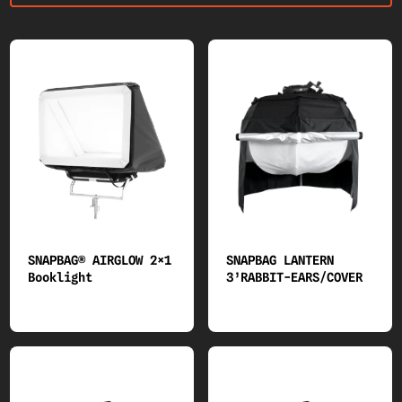
40 SPECIAL LIGHTs and ACCESSORIES
55 SOFT BOXes/GRIDs/SPEED RINGs
60 LIGHTING Accessories
Z03 LED KINOFLO
Z04 LED CREAMSOURCE
Z05 LED ARRI Accessories
SNAPBAG® AIRGLOW 2×1
SNAPBAG LANTERN
Booklight
3’RABBIT-EARS/COVER
Z10 LED ASTERA Accessories
Z16 LED Fiilex
Z17 LED Aputure Accessories
Z29 LED MIX