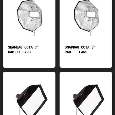
Z39 TUNGSTEN
Z40 SPECIAL LIGHTs and ACCESSORIES
Z55 SOFT BOXES/GRIDS/SPEED RINGS
SNAPBAG OCTA 7′
SNAPBAG OCTA 3′
RABITT EARS
RABITT EARS