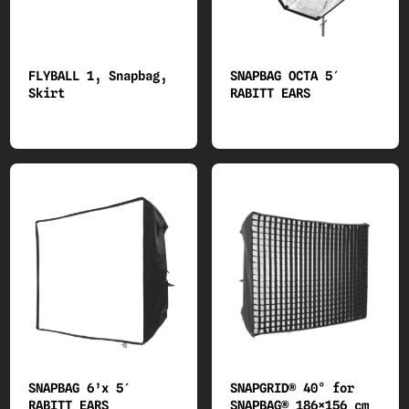
FLYBALL 1, Snapbag,
SNAPBAG OCTA 5′
Skirt
RABITT EARS
SNAPBAG 6’x 5′
SNAPGRID® 40° for
RABITT EARS
SNAPBAG® 186×156 cm