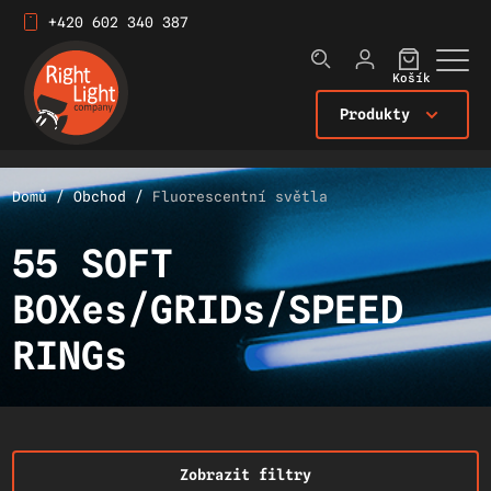
+420 602 340 387
Košík
Produkty
Domů
/
Obchod
/
Fluorescentní světla
55 SOFT
BOXes/GRIDs/SPEED
RINGs
Zobrazit filtry