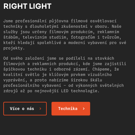
RIGHT LIGHT
Jsme profesionální půjčovna filmové osvětlovací
techniky s dlouholetými zkušenostmi v oboru. Naše
služby jsou určeny filmovým produkcím, reklamním
štábům, televizním studiím, fotografům i tvůrcům,
kteří hledají spolehlivé a moderní vybavení pro své
projekty.
Od svého založení jsme se podíleli na stovkách
filmových a reklamních produkcí, kde jsme zajistili
špičkovou techniku i odborné zázemí. Chápeme, že
kvalitní světlo je klíčovým prvkem vizuálního
vyprávění, a proto nabízíme širokou škálu
profesionálního vybavení – od výkonných světelných
zdrojů až po nejnovější LED technologie.
Více o nás
Technika