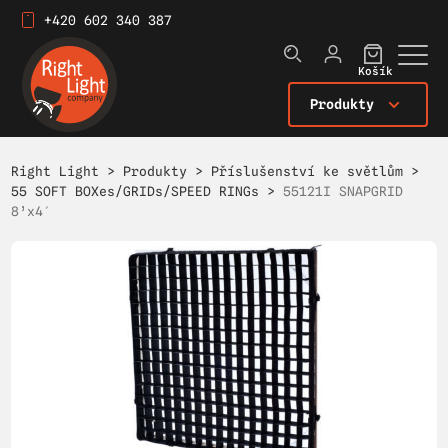
+420 602 340 387
Košík
Produkty
Right Light
>
Produkty
>
Příslušenství ke světlům
>
55 SOFT BOXes/GRIDs/SPEED RINGs
>
55121I SNAPGRID
8’x4′