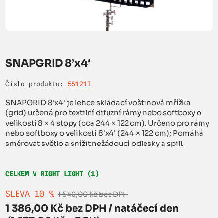
SNAPGRID 8’x4′
Číslo produktu:
55121I
SNAPGRID 8'x4' je lehce skládací voštinová mřížka
(grid) určená pro textilní difuzní rámy nebo softboxy o
velikosti 8 × 4 stopy (cca 244 × 122 cm). Určeno pro rámy
nebo softboxy o velikosti 8'x4' (244 × 122 cm); Pomáhá
směrovat světlo a snížit nežádoucí odlesky a spill.
CELKEM V RIGHT LIGHT (1)
SLEVA 10 %
1 540,00 Kč bez DPH
1 386,00 Kč bez DPH / natáčecí den