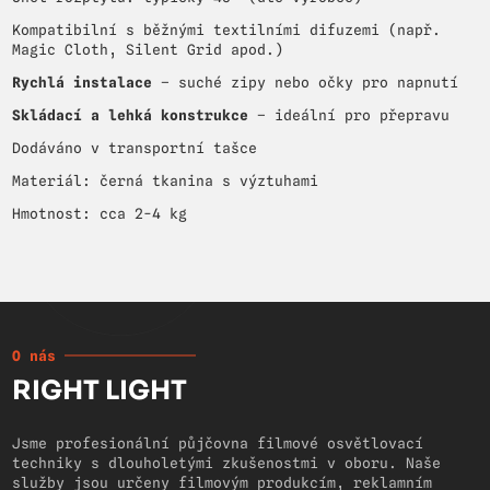
Kompatibilní s běžnými textilními difuzemi (např.
Magic Cloth, Silent Grid apod.)
Rychlá instalace
– suché zipy nebo očky pro napnutí
Skládací a lehká konstrukce
– ideální pro přepravu
Dodáváno v transportní tašce
Materiál: černá tkanina s výztuhami
Hmotnost: cca 2-4 kg
O nás
RIGHT LIGHT
Jsme profesionální půjčovna filmové osvětlovací
techniky s dlouholetými zkušenostmi v oboru. Naše
služby jsou určeny filmovým produkcím, reklamním