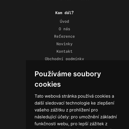
Kam dál?
Úvod
O nás
Reference
Novinky
Kontakt
Obchodní podmínky
Zásady ochrany osobních údajů
Používáme soubory
cookies
Tato webová stránka používá cookies a
Technika
další sledovací technologie ke zlepšení
Světla
vašeho zážitku z prohlížení pro
Příslušenství ke světlům
následující účely:
pro umožnění základní
Osvětlovací technika GRIP
funkčnosti webu
,
pro lepší zážitek z
Baterie