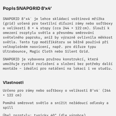
Popis SNAPGRID 8’x4′
SNAPGRID 8’x4′ je lehce skládací voštinová mřížka
(grid) určená pro textilní difuzní rámy nebo softboxy
o velikosti 8 × 4 stopy (cca 244 × 122 cm). Slouží k
omezení rozptylu světla a přesnému směrování
světelného paprsku, aniž by výrazně ovlivnila měkkost
světla. Tento typ modifikátoru se běžně používá při
velkoplošném nasvícení, např. pro difuze typu
Ultrabounce, Magic Cloth nebo Silent Grid.
SNAPGRID je vybavena pružnou konstrukcí, která
umožňuje rychlé rozložení a složení bez potřeby další
montáže – ideální pro natáčení na lokaci i ve studiu.
Vlastnosti
Určeno pro rámy nebo softboxy o velikosti 8’x4′ (244
× 122 cm)
Pomáhá směrovat světlo a snížit nežádoucí odlesky a
spill
Úhel rozptylu: typicky 40° (dle výrobce)