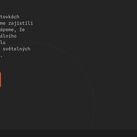
tovkách
me zajistili
ápeme, že
álního
lu
 světelných
.