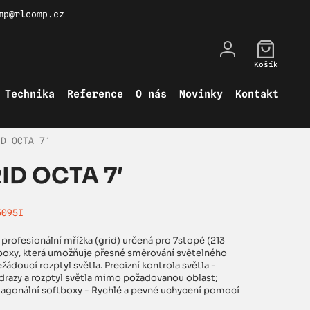
mp@rlcomp.cz
Košík
Technika
Reference
O nás
Novinky
Kontakt
ID OCTA 7′
D OCTA 7′
5095I
rofesionální mřížka (grid) určená pro 7stopé (213
boxy, která umožňuje přesné směrování světelného
žádoucí rozptyl světla. Precizní kontrola světla -
razy a rozptyl světla mimo požadovanou oblast;
agonální softboxy - Rychlé a pevné uchycení pomocí