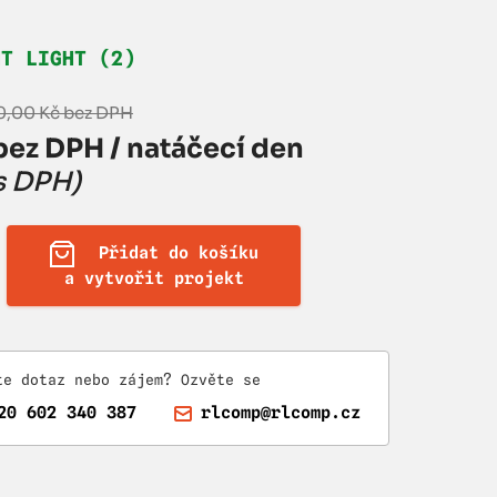
HT LIGHT (2)
0,00 Kč bez DPH
bez DPH / natáčecí den
s DPH)
Přidat do košíku
a vytvořit projekt
te dotaz nebo zájem? Ozvěte se
20 602 340 387
rlcomp@rlcomp.cz