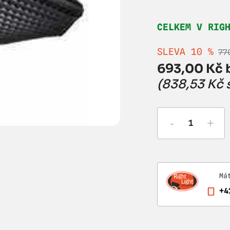
CELKEM V RIG
SLEVA 10 %
77
693,00 Kč 
(838,53 Kč 
-
+
Má
+4