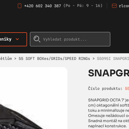
(Po - Pá: 9 - 16)
+420 602 340 387
rlco
hniky
větlům
>
55 SOFT BOXes/GRIDs/SPEED RINGs
>
55095I SNAPGR
SNAPGRI
Číslo produktu:
5
SNAPGRID OCTA 7' je p
cm) oktagonální soft
toku a minimalizuje ne
Omezuje nežádoucí od
Snadná montáž na okt
napínací konstrukce.