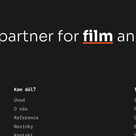
partner for
film
a
Kam dál?
Úvod
O nás
Reference
Novinky
Kontakt