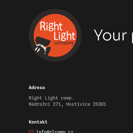
Your 
Adresa
Right Light comp.
Nádražní 271, Hostivice 25301
Kontakt
info@rlcomp.cz