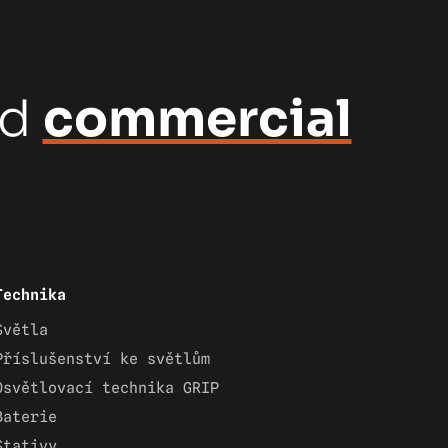
nd
commercial
Technika
Světla
Příslušenství ke světlům
Osvětlovací technika GRIP
Baterie
Stativy