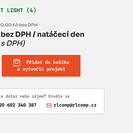
HT LIGHT (4)
190,00 Kč bez DPH
 bez DPH / natáčecí den
č s DPH)
Přidat do košíku
a vytvořit projekt
te dotaz nebo zájem? Ozvěte se
20 602 340 387
rlcomp@rlcomp.cz