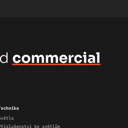
nd
commercial
Technika
Světla
Příslušenství ke světlům