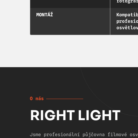
fotogra
MONTÁŽ
Kompati
profesi
osvětlo
O nás
RIGHT LIGHT
Jsme profesionální půjčovna filmové osv