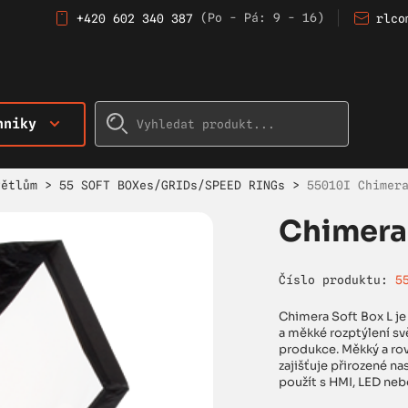
(Po - Pá: 9 - 16)
+420 602 340 387
rlco
hniky
větlům
>
55 SOFT BOXes/GRIDs/SPEED RINGs
>
55010I Chimer
Chimera 
Číslo produktu:
5
Chimera Soft Box L je
a měkké rozptýlení svě
produkce. Měkký a rov
zajišťuje přirozené na
použít s HMI, LED neb