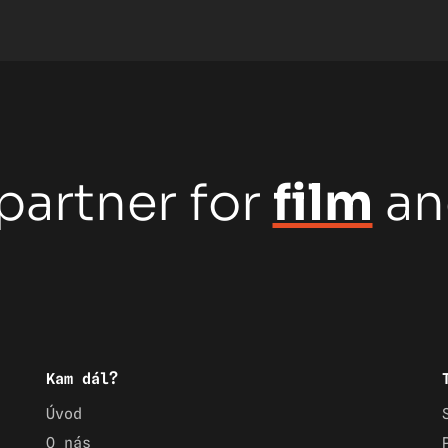
partner for
film
a
Kam dál?
Úvod
O nás