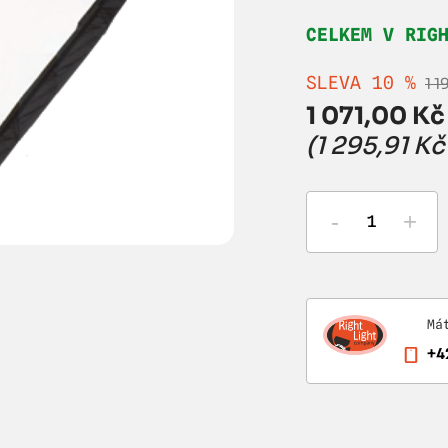
CELKEM V RIG
SLEVA 10 %
1 
1 071,00 Kč
(1 295,91 K
-
+
Má
+4