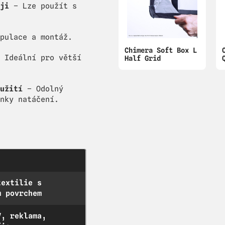
ji
– Lze použít s
pulace a montáž.
Chimera Soft Box L
 Ideální pro větší
Half Grid
užití
– Odolný
nky natáčení.
textilie s
m povrchem
V, reklama,