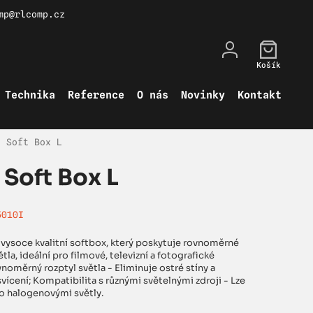
mp@rlcomp.cz
Košík
Technika
Reference
O nás
Novinky
Kontakt
a Soft Box L
Soft Box L
5010I
 vysoce kvalitní softbox, který poskytuje rovnoměrné
tla, ideální pro filmové, televizní a fotografické
noměrný rozptyl světla - Eliminuje ostré stíny a
svícení; Kompatibilita s různými světelnými zdroji - Lze
o halogenovými světly.