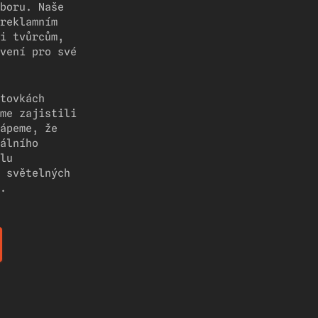
boru. Naše
reklamním
i tvůrcům,
vení pro své
tovkách
me zajistili
ápeme, že
álního
lu
 světelných
.