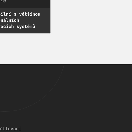
fie
bilní s většinou
onálních
vacích systémů
ětlovací