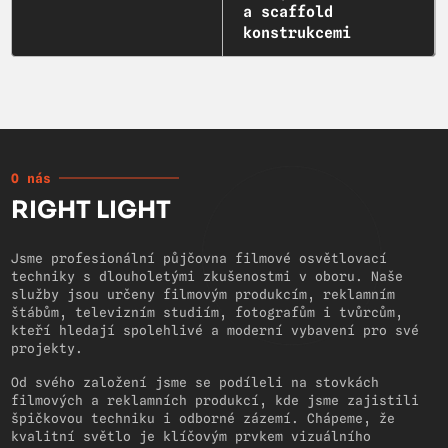
a scaffold
konstrukcemi
O nás
RIGHT LIGHT
Jsme profesionální půjčovna filmové osvětlovací
techniky s dlouholetými zkušenostmi v oboru. Naše
služby jsou určeny filmovým produkcím, reklamním
štábům, televizním studiím, fotografům i tvůrcům,
kteří hledají spolehlivé a moderní vybavení pro své
projekty.
Od svého založení jsme se podíleli na stovkách
filmových a reklamních produkcí, kde jsme zajistili
špičkovou techniku i odborné zázemí. Chápeme, že
kvalitní světlo je klíčovým prvkem vizuálního