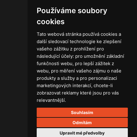
Novinky
Používáme soubory
Kontakt
Obchodní podmínky
cookies
Zásady ochrany osobních údajů
Tato webová stránka používá cookies a
další sledovací technologie ke zlepšení
vašeho zážitku z prohlížení pro
následující účely:
pro umožnění základní
Technika
funkčnosti webu
,
pro lepší zážitek z
Světla
webu
,
pro měření vašeho zájmu o naše
Příslušenství ke světlům
produkty a služby a pro personalizaci
Osvětlovací technika GRIP
marketingových interakcí
,
chcete-li
Baterie
zobrazovat reklamy které jsou pro vás
Stativy
relevantnější
.
Lighting control
Souhlasím
Ostatní
Rozvaděče a kabely
Odmítám
Spotřební materiál
Upravit mé předvolby