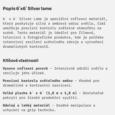
Popis 6´x6´ Silver lame
6′ x 6′ Silver Lame je speciální reflexní materiál,
který poskytuje silný a směrový odraz světla, čímž
umožňuje precizní kontrolu světelné atmosféry na
scéně. Tento materiál je ideální pro filmové,
televizní a fotografické produkce, kde je potřeba
intenzivní zesílení světelného zdroje a vytvoření
dramatických kontrastů.
Klíčové vlastnosti
Vysoce reflexní povrch
– Intenzivně odráží světlo a
zesiluje jeho účinek.
Precizní kontrola světelného směru
– Vhodné pro
dramatické a kontrastní nasvícení.
Velká plocha 6′ x 6′ (1,8 m x 1,8 m)
– Dostatečné
pokrytí pro široké produkční využití.
Odolný a lehký materiál
– Snadná manipulace a
uchycení na grip techniku.