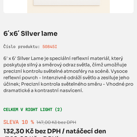
6´x6´ Silver lame
Číslo produktu:
50845I
6' x 6' Silver Lame je speciální reflexní materiál, který
poskytuje silný a směrový odraz světla, čímž umožňuje
precizní kontrolu světelné atmosféry na scéně. Vysoce
reflexní povrch - Intenzivně odráží světlo a zesiluje jeho
účinek; Precizní kontrola světelného směru - Vhodné pro
dramatické a kontrastní nasvícení.
CELKEM V RIGHT LIGHT (2)
SLEVA 10 %
147,00 Kč bez DPH
132,30 Kč bez DPH / natáčecí den