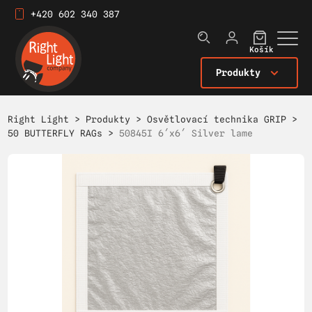
+420 602 340 387
Košík
Produkty
Right Light
>
Produkty
>
Osvětlovací technika GRIP
>
50 BUTTERFLY RAGs
>
50845I 6´x6´ Silver lame