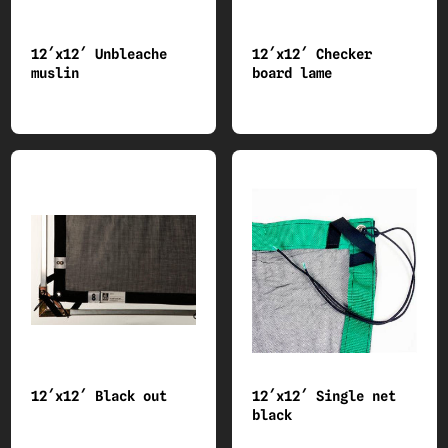
12´x12´ Unbleache
12´x12´ Checker
muslin
board lame
12´x12´ Black out
12´x12´ Single net
black