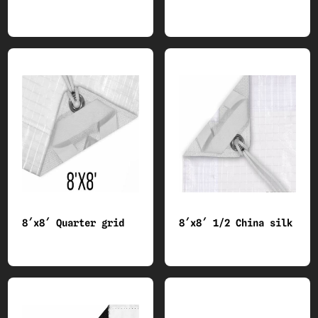
8´x8´ Quarter grid
8´x8´ 1/2 China silk