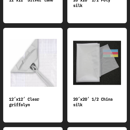
12´x12´ Silver lame
20´x20´ 1/1 Poly
silk
12´x12´ Clear
20´x20´ 1/2 China
griffolyn
silk