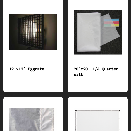
12´x12´ Eggrate
20´x20´ 1/4 Quarter
silk