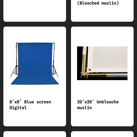
(Bleached muslin)
8´x8´ Blue screen
20´x20´ Unbleache
Digital
muslin