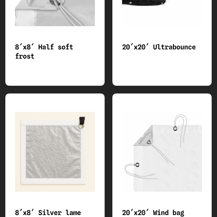
8´x8´ Half soft
20´x20´ Ultrabounce
frost
8´x8´ Silver lame
20´x20´ Wind bag