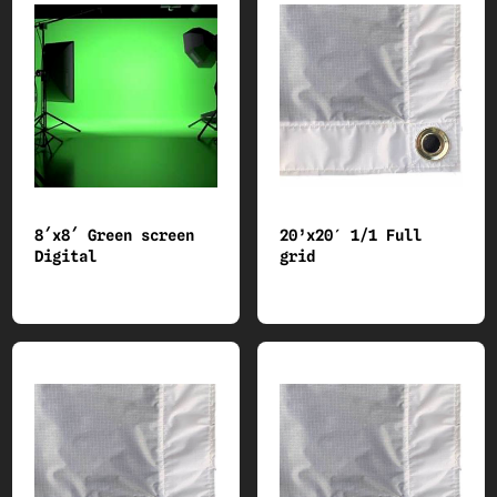
48 FRAMEs AND TUBEs
50 BUTTERFLY RAGs
54 DRAPEs (Hadry)
65 GRIP Accessories
8´x8´ Green screen
20’x20′ 1/1 Full
Digital
grid