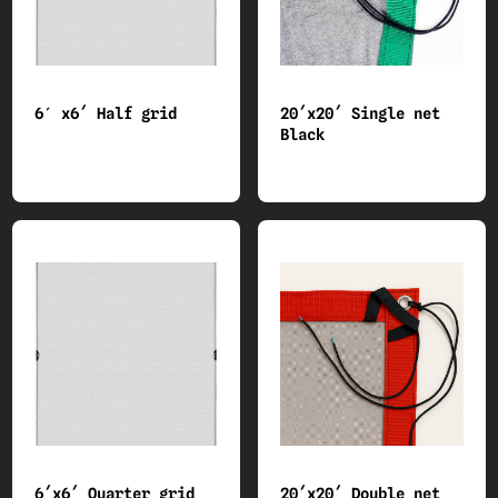
6′ x6´ Half grid
20´x20´ Single net
Black
6´x6´ Quarter grid
20´x20´ Double net