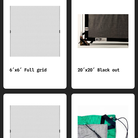
6´x6´ Full grid
20´x20´ Black out