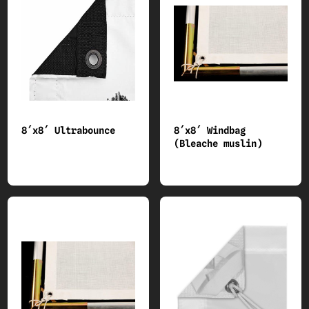
8´x8´ Ultrabounce
8´x8´ Windbag
(Bleache muslin)