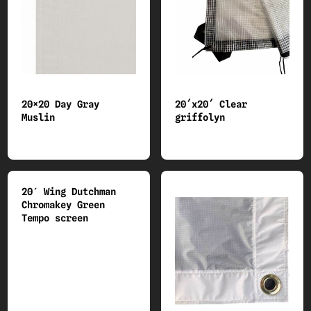
20×20 Day Gray
20´x20´ Clear
Muslin
griffolyn
20′ Wing Dutchman
Chromakey Green
Tempo screen