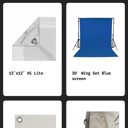
12´x12´ Hi Lite
20′ Wing Set Blue
screen