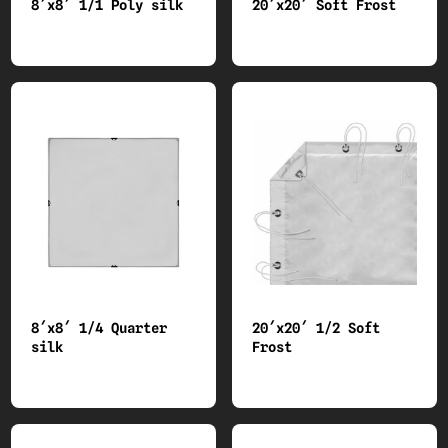
8´x8´ 1/1 Poly silk
20´x20´ Soft Frost
8´x8´ 1/4 Quarter
20´x20´ 1/2 Soft
silk
Frost