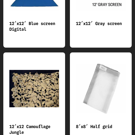
12´x12´ Blue screen
12´x12´ Gray screen
Digital
12´x12 Camouflage
8´x8´ Half grid
Jungle