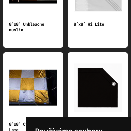
8´x8´ Unbleache
8´x8´ Hi Lite
muslin
8´x8´ Checker board
8´x8´ Black out
Lame