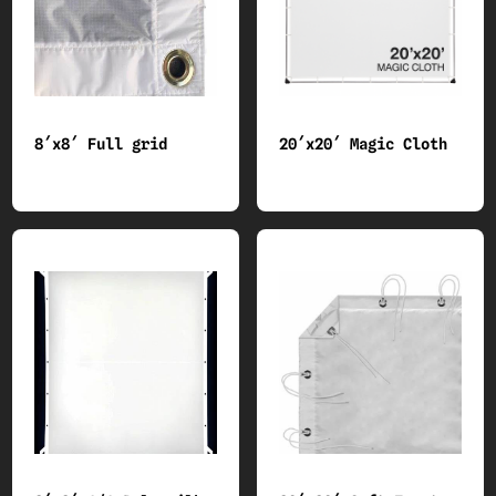
8´x8´ Full grid
20´x20´ Magic Cloth