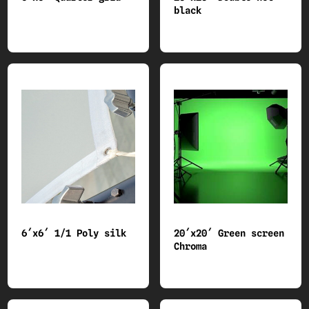
black
6´x6´ 1/1 Poly silk
20´x20´ Green screen
Chroma