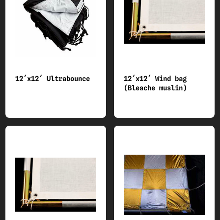
12´x12´ Ultrabounce
12´x12´ Wind bag
(Bleache muslin)