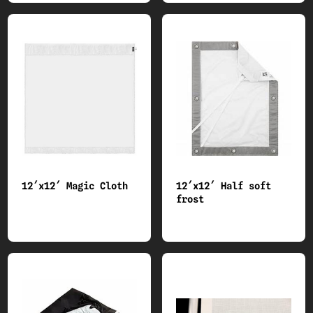
12´x12´ Magic Cloth
12´x12´ Half soft
frost