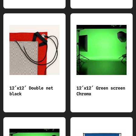
12´x12´ Double net
12´x12´ Green screen
black
Chroma