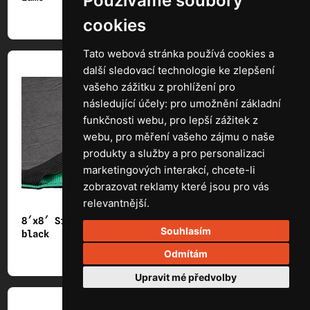
Používáme soubory
cookies
Tato webová stránka používá cookies a
další sledovací technologie ke zlepšení
vašeho zážitku z prohlížení pro
následující účely:
pro umožnění základní
funkčnosti webu
,
pro lepší zážitek z
webu
,
pro měření vašeho zájmu o naše
produkty a služby a pro personalizaci
marketingových interakcí
,
chcete-li
zobrazovat reklamy které jsou pro vás
relevantnější
.
8´x8´ Single net
8´x8´ Double net
Souhlasím
black
black
Odmítám
Upravit mé předvolby