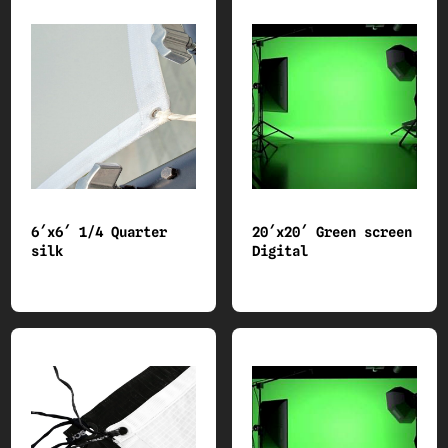
6´x6´ 1/4 Quarter
20´x20´ Green screen
silk
Digital