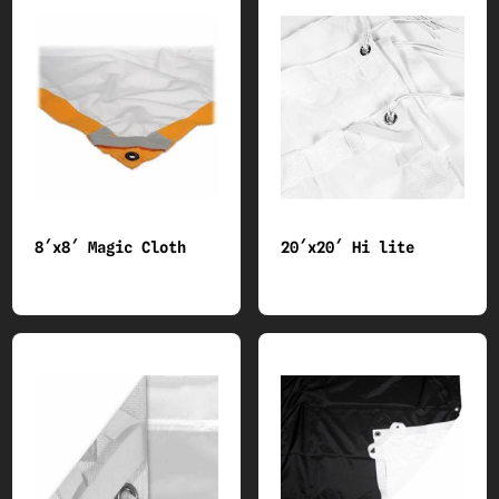
8´x8´ Magic Cloth
20´x20´ Hi lite