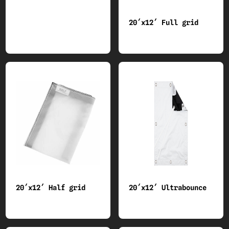
20´x12´ Full grid
20´x12´ Half grid
20´x12´ Ultrabounce