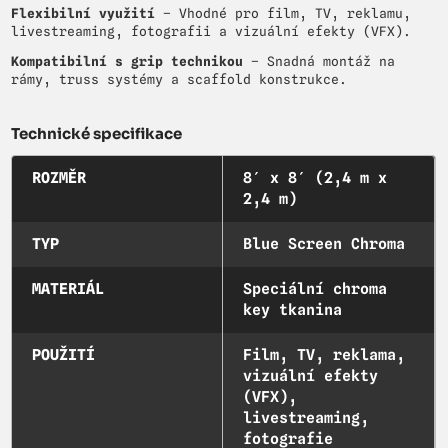
Flexibilní využití
– Vhodné pro film, TV, reklamu,
livestreaming, fotografii a vizuální efekty (VFX).
Kompatibilní s grip technikou
– Snadná montáž na
rámy, truss systémy a scaffold konstrukce.
Technické specifikace
ROZMĚR
8′ x 8′ (2,4 m x
2,4 m)
TYP
Blue Screen Chroma
MATERIÁL
Speciální chroma
key tkanina
POUŽITÍ
Film, TV, reklama,
vizuální efekty
(VFX),
livestreaming,
fotografie