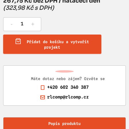
267,75 Kč bez DPH / natáčecí den
(323,98 Kč s DPH)
-
+
Přidat do košíku a vytvořit
projekt
Máte dotaz nebo zájem? Ozvěte se
+420 602 340 387
rlcomp@rlcomp.cz
Popis produktu