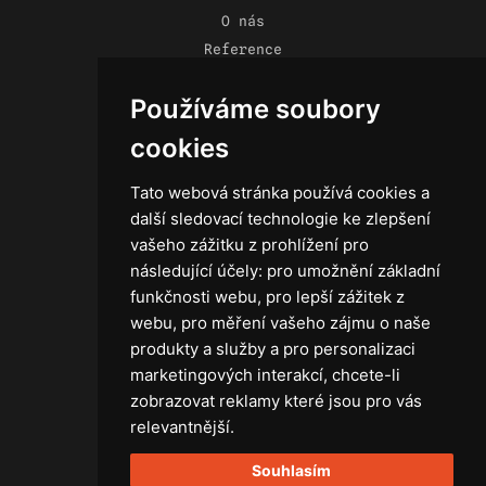
O nás
Reference
Novinky
Používáme soubory
Kontakt
Obchodní podmínky
cookies
Zásady ochrany osobních údajů
Tato webová stránka používá cookies a
další sledovací technologie ke zlepšení
vašeho zážitku z prohlížení pro
následující účely:
pro umožnění základní
Technika
funkčnosti webu
,
pro lepší zážitek z
Světla
webu
,
pro měření vašeho zájmu o naše
Příslušenství ke světlům
produkty a služby a pro personalizaci
Osvětlovací technika GRIP
marketingových interakcí
,
chcete-li
Baterie
zobrazovat reklamy které jsou pro vás
Stativy
relevantnější
.
Lighting control
Souhlasím
Ostatní