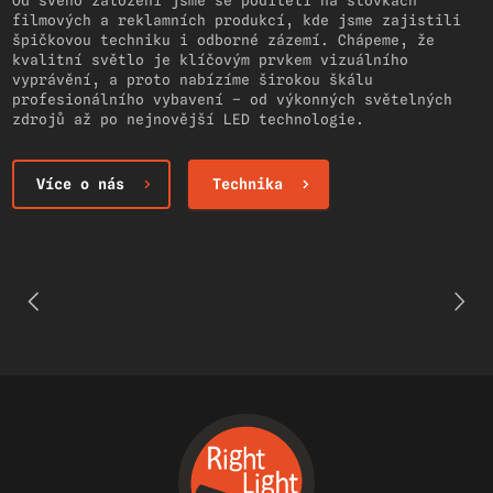
Od svého založení jsme se podíleli na stovkách
filmových a reklamních produkcí, kde jsme zajistili
špičkovou techniku i odborné zázemí. Chápeme, že
kvalitní světlo je klíčovým prvkem vizuálního
vyprávění, a proto nabízíme širokou škálu
profesionálního vybavení – od výkonných světelných
zdrojů až po nejnovější LED technologie.
Více o nás
Technika