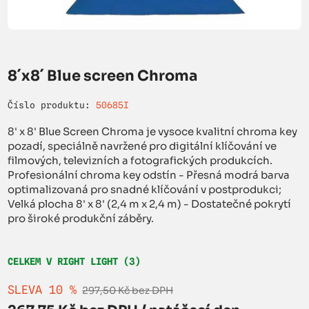
8´x8´ Blue screen Chroma
Číslo produktu:
50685I
8' x 8' Blue Screen Chroma je vysoce kvalitní chroma key
pozadí, speciálně navržené pro digitální klíčování ve
filmových, televizních a fotografických produkcích.
Profesionální chroma key odstín - Přesná modrá barva
optimalizovaná pro snadné klíčování v postprodukci;
Velká plocha 8' x 8' (2,4 m x 2,4 m) - Dostatečné pokrytí
pro široké produkční záběry.
CELKEM V RIGHT LIGHT (3)
SLEVA 10 %
297,50 Kč bez DPH