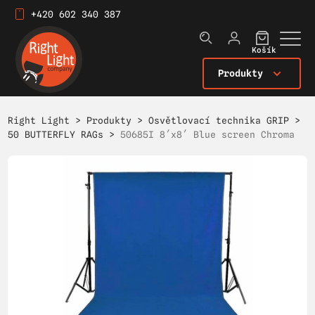
+420 602 340 387
Košík
Produkty
Right Light
>
Produkty
>
Osvětlovací technika GRIP
>
50 BUTTERFLY RAGs
>
50685I 8´x8´ Blue screen Chroma