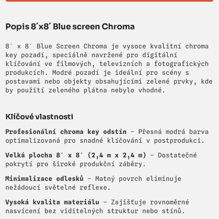
Popis 8´x8´ Blue screen Chroma
8′ x 8′ Blue Screen Chroma je vysoce kvalitní chroma
key pozadí, speciálně navržené pro digitální
klíčování ve filmových, televizních a fotografických
produkcích. Modré pozadí je ideální pro scény s
postavami nebo objekty obsahujícími zelené prvky, kde
by použití zeleného plátna nebylo vhodné.
Klíčové vlastnosti
Profesionální chroma key odstín
– Přesná modrá barva
optimalizovaná pro snadné klíčování v postprodukci.
Velká plocha 8′ x 8′ (2,4 m x 2,4 m)
– Dostatečné
pokrytí pro široké produkční záběry.
Minimalizace odlesků
– Matný povrch eliminuje
nežádoucí světelné reflexe.
Vysoká kvalita materiálu
– Zajišťuje rovnoměrné
nasvícení bez viditelných struktur nebo stínů.