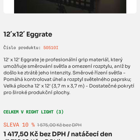
12´x12´ Eggrate
Číslo produktu:
50510I
12' x 12' Eggrate je profesionální grip materiál, který
umožňuje směrování světla a omezení rozptylu, aniž by
došlo ke ztrátě jeho intenzity. Směrové řízení světla -
Pomáhá kontrolovat úhel a rozptyl světelného paprsku;
Velká plocha 12' x 12' (3,7 m x 3,7 m) - Dostatečné pokrytí
pro široké produkční plochy.
CELKEM V RIGHT LIGHT (3)
SLEVA 10 %
1 575,00 Kč bez DPH
1 417,50 Kč bez DPH / natáčecí den