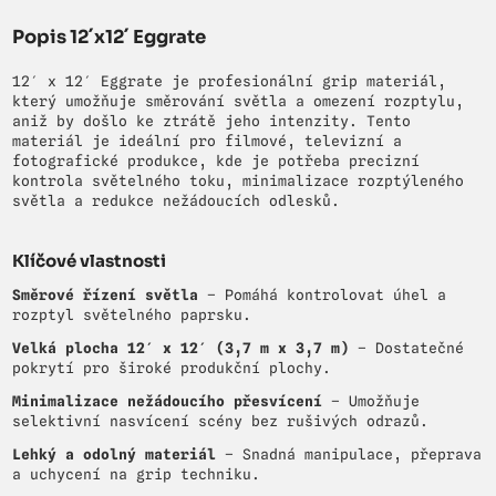
Popis 12´x12´ Eggrate
12′ x 12′ Eggrate je profesionální grip materiál,
který umožňuje směrování světla a omezení rozptylu,
aniž by došlo ke ztrátě jeho intenzity. Tento
materiál je ideální pro filmové, televizní a
fotografické produkce, kde je potřeba precizní
kontrola světelného toku, minimalizace rozptýleného
světla a redukce nežádoucích odlesků.
Klíčové vlastnosti
Směrové řízení světla
– Pomáhá kontrolovat úhel a
rozptyl světelného paprsku.
Velká plocha 12′ x 12′ (3,7 m x 3,7 m)
– Dostatečné
pokrytí pro široké produkční plochy.
Minimalizace nežádoucího přesvícení
– Umožňuje
selektivní nasvícení scény bez rušivých odrazů.
Lehký a odolný materiál
– Snadná manipulace, přeprava
a uchycení na grip techniku.