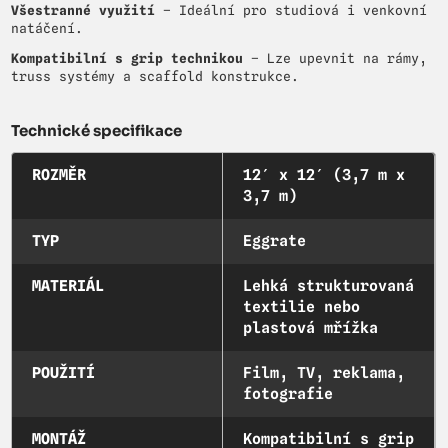
Všestranné využití
– Ideální pro studiová i venkovní
natáčení.
Kompatibilní s grip technikou
– Lze upevnit na rámy,
truss systémy a scaffold konstrukce.
Technické specifikace
ROZMĚR
12′ x 12′ (3,7 m x
3,7 m)
TYP
Eggrate
MATERIÁL
Lehká strukturovaná
textilie nebo
plastová mřížka
POUŽITÍ
Film, TV, reklama,
fotografie
MONTÁŽ
Kompatibilní s grip