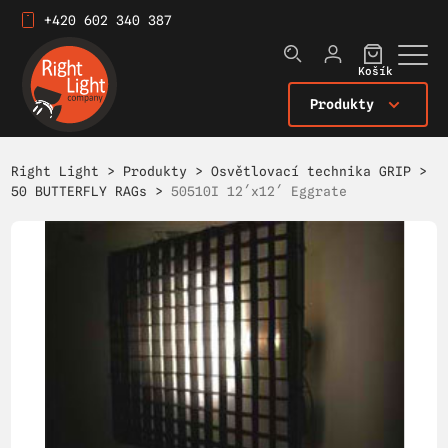
+420 602 340 387
Košík
Produkty
Right Light
>
Produkty
>
Osvětlovací technika GRIP
>
50 BUTTERFLY RAGs
>
50510I 12´x12´ Eggrate