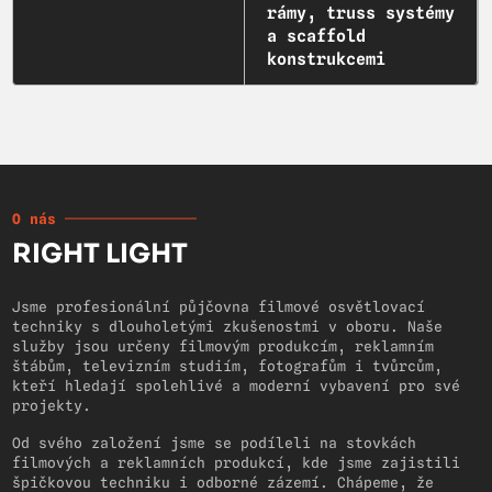
rámy, truss systémy
a scaffold
konstrukcemi
O nás
RIGHT LIGHT
Jsme profesionální půjčovna filmové osvětlovací
techniky s dlouholetými zkušenostmi v oboru. Naše
služby jsou určeny filmovým produkcím, reklamním
štábům, televizním studiím, fotografům i tvůrcům,
kteří hledají spolehlivé a moderní vybavení pro své
projekty.
Od svého založení jsme se podíleli na stovkách
filmových a reklamních produkcí, kde jsme zajistili
špičkovou techniku i odborné zázemí. Chápeme, že