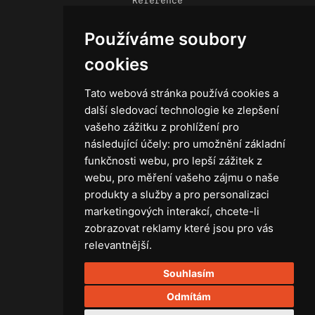
Reference
Novinky
Používáme soubory
Kontakt
Obchodní podmínky
cookies
Zásady ochrany osobních údajů
Tato webová stránka používá cookies a
další sledovací technologie ke zlepšení
vašeho zážitku z prohlížení pro
následující účely:
pro umožnění základní
Technika
funkčnosti webu
,
pro lepší zážitek z
Světla
webu
,
pro měření vašeho zájmu o naše
Příslušenství ke světlům
produkty a služby a pro personalizaci
Osvětlovací technika GRIP
marketingových interakcí
,
chcete-li
Baterie
zobrazovat reklamy které jsou pro vás
Stativy
relevantnější
.
Lighting control
Souhlasím
Ostatní
Rozvaděče a kabely
Odmítám
Spotřební materiál