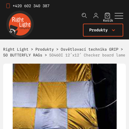
+420 602 340 387
Košík
Produkty
Right Light
>
Produkty
>
Osvětlovací technika GRIP
>
50 BUTTERFLY RAGs
>
50460I 12´x12´ Checker board lame