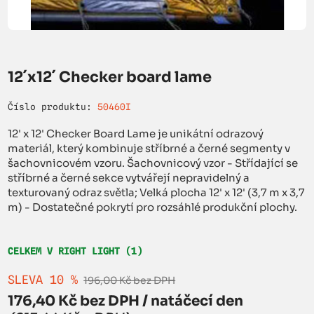
12´x12´ Checker board lame
Číslo produktu:
50460I
12' x 12' Checker Board Lame je unikátní odrazový
materiál, který kombinuje stříbrné a černé segmenty v
šachovnicovém vzoru. Šachovnicový vzor - Střídající se
stříbrné a černé sekce vytvářejí nepravidelný a
texturovaný odraz světla; Velká plocha 12' x 12' (3,7 m x 3,7
m) - Dostatečné pokrytí pro rozsáhlé produkční plochy.
CELKEM V RIGHT LIGHT (1)
SLEVA 10 %
196,00 Kč bez DPH
176,40 Kč bez DPH / natáčecí den