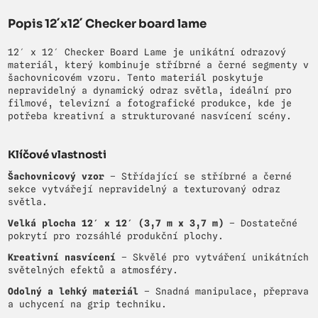
Popis 12´x12´ Checker board lame
12′ x 12′ Checker Board Lame je unikátní odrazový
materiál, který kombinuje stříbrné a černé segmenty v
šachovnicovém vzoru. Tento materiál poskytuje
nepravidelný a dynamický odraz světla, ideální pro
filmové, televizní a fotografické produkce, kde je
potřeba kreativní a strukturované nasvícení scény.
Klíčové vlastnosti
Šachovnicový vzor
– Střídající se stříbrné a černé
sekce vytvářejí nepravidelný a texturovaný odraz
světla.
Velká plocha 12′ x 12′ (3,7 m x 3,7 m)
– Dostatečné
pokrytí pro rozsáhlé produkční plochy.
Kreativní nasvícení
– Skvělé pro vytváření unikátních
světelných efektů a atmosféry.
Odolný a lehký materiál
– Snadná manipulace, přeprava
a uchycení na grip techniku.