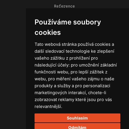
Reference
Novinky
Používáme soubory
Kontakt
Obchodní podmínky
cookies
Zásady ochrany osobních údajů
Tato webová stránka používá cookies a
další sledovací technologie ke zlepšení
vašeho zážitku z prohlížení pro
následující účely:
pro umožnění základní
Technika
funkčnosti webu
,
pro lepší zážitek z
Světla
webu
,
pro měření vašeho zájmu o naše
Příslušenství ke světlům
produkty a služby a pro personalizaci
Osvětlovací technika GRIP
marketingových interakcí
,
chcete-li
Baterie
zobrazovat reklamy které jsou pro vás
Stativy
relevantnější
.
Lighting control
Souhlasím
Ostatní
Rozvaděče a kabely
Odmítám