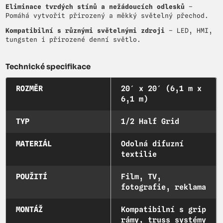
Eliminace tvrdých stínů a nežádoucích odlesků
–
Pomáhá vytvořit přirozený a měkký světelný přechod.
Kompatibilní s různými světelnými zdroji
– LED, HMI,
tungsten i přirozené denní světlo.
Technické specifikace
ROZMĚR
20′ x 20′ (6,1 m x
6,1 m)
TYP
1/2 Half Grid
MATERIÁL
Odolná difuzní
textilie
POUŽITÍ
Film, TV,
fotografie, reklama
MONTÁŽ
Kompatibilní s grip
rámy, truss systémy