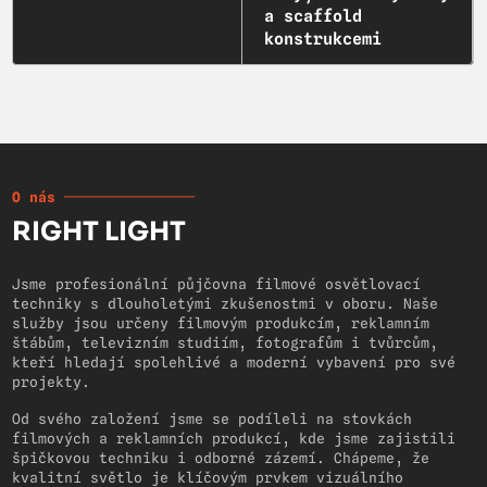
a scaffold
konstrukcemi
O nás
RIGHT LIGHT
Jsme profesionální půjčovna filmové osvětlovací
techniky s dlouholetými zkušenostmi v oboru. Naše
služby jsou určeny filmovým produkcím, reklamním
štábům, televizním studiím, fotografům i tvůrcům,
kteří hledají spolehlivé a moderní vybavení pro své
projekty.
Od svého založení jsme se podíleli na stovkách
filmových a reklamních produkcí, kde jsme zajistili
špičkovou techniku i odborné zázemí. Chápeme, že
kvalitní světlo je klíčovým prvkem vizuálního