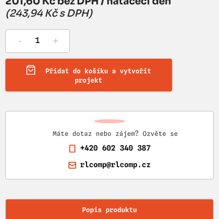
201,60 Kč bez DPH / natáčecí den
(243,94 Kč s DPH)
-
+
Přidat do košíku a vytvořit
projekt
Máte dotaz nebo zájem? Ozvěte se
+420 602 340 387
rlcomp@rlcomp.cz
Popis produktu