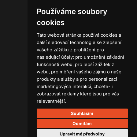
Novinky
Používáme soubory
Kontakt
Obchodní podmínky
cookies
Zásady ochrany osobních údajů
Tato webová stránka používá cookies a
další sledovací technologie ke zlepšení
vašeho zážitku z prohlížení pro
následující účely:
pro umožnění základní
Technika
funkčnosti webu
,
pro lepší zážitek z
Světla
webu
,
pro měření vašeho zájmu o naše
Příslušenství ke světlům
produkty a služby a pro personalizaci
Osvětlovací technika GRIP
marketingových interakcí
,
chcete-li
Baterie
zobrazovat reklamy které jsou pro vás
Stativy
relevantnější
.
Lighting control
Souhlasím
Ostatní
Rozvaděče a kabely
Odmítám
Spotřební materiál
Upravit mé předvolby