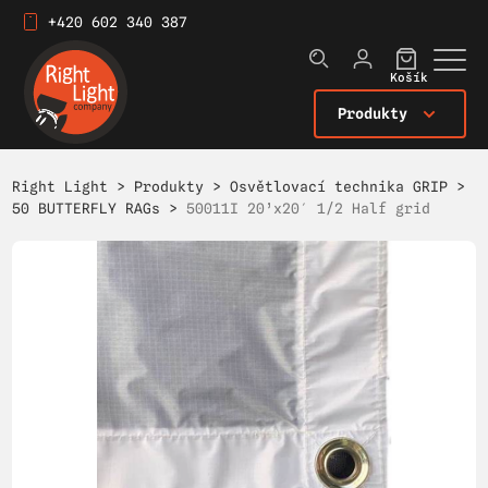
+420 602 340 387
Košík
Produkty
Right Light
>
Produkty
>
Osvětlovací technika GRIP
>
50 BUTTERFLY RAGs
>
50011I 20’x20′ 1/2 Half grid