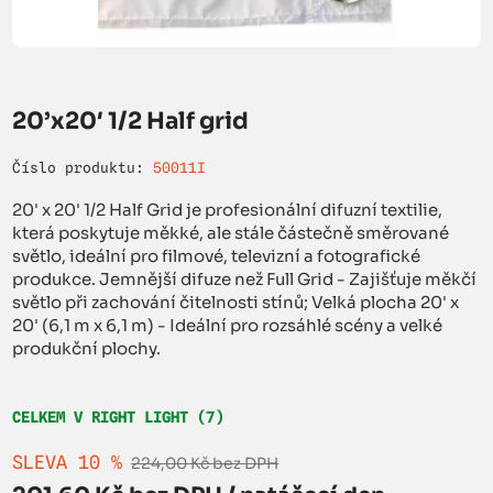
20’x20′ 1/2 Half grid
Číslo produktu:
50011I
20' x 20' 1/2 Half Grid je profesionální difuzní textilie,
která poskytuje měkké, ale stále částečně směrované
světlo, ideální pro filmové, televizní a fotografické
produkce. Jemnější difuze než Full Grid - Zajišťuje měkčí
světlo při zachování čitelnosti stínů; Velká plocha 20' x
20' (6,1 m x 6,1 m) - Ideální pro rozsáhlé scény a velké
produkční plochy.
CELKEM V RIGHT LIGHT (7)
SLEVA 10 %
224,00 Kč bez DPH