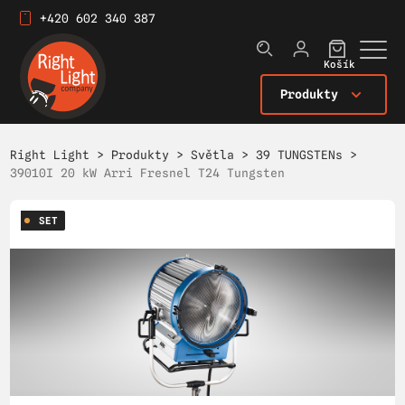
+420 602 340 387
Košík
Produkty
Right Light
>
Produkty
>
Světla
>
39 TUNGSTENs
>
39010I 20 kW Arri Fresnel T24 Tungsten
SET