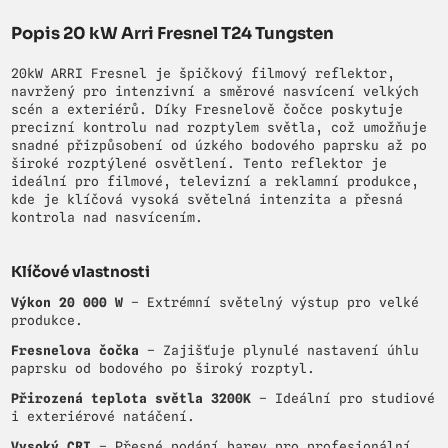
Popis 20 kW Arri Fresnel T24 Tungsten
20kW ARRI Fresnel je špičkový filmový reflektor,
navržený pro intenzivní a směrové nasvícení velkých
scén a exteriérů. Díky Fresnelově čočce poskytuje
precizní kontrolu nad rozptylem světla, což umožňuje
snadné přizpůsobení od úzkého bodového paprsku až po
široké rozptýlené osvětlení. Tento reflektor je
ideální pro filmové, televizní a reklamní produkce,
kde je klíčová vysoká světelná intenzita a přesná
kontrola nad nasvícením.
Klíčové vlastnosti
Výkon 20 000 W
– Extrémní světelný výstup pro velké
produkce.
Fresnelova čočka
– Zajišťuje plynulé nastavení úhlu
paprsku od bodového po široký rozptyl.
Přirozená teplota světla 3200K
– Ideální pro studiové
i exteriérové natáčení.
Vysoký CRI
– Přesné podání barev pro profesionální