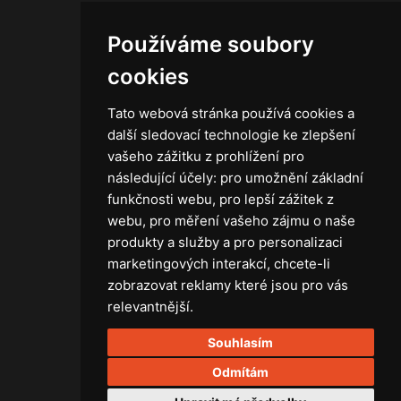
Novinky
Používáme soubory
Kontakt
Obchodní podmínky
cookies
Zásady ochrany osobních údajů
Tato webová stránka používá cookies a
další sledovací technologie ke zlepšení
vašeho zážitku z prohlížení pro
následující účely:
pro umožnění základní
Technika
funkčnosti webu
,
pro lepší zážitek z
Světla
webu
,
pro měření vašeho zájmu o naše
Příslušenství ke světlům
produkty a služby a pro personalizaci
Osvětlovací technika GRIP
marketingových interakcí
,
chcete-li
Baterie
zobrazovat reklamy které jsou pro vás
Stativy
relevantnější
.
Lighting control
Souhlasím
Ostatní
Rozvaděče a kabely
Odmítám
Spotřební materiál