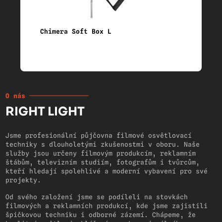
Chimera Soft Box L
O nás
RIGHT LIGHT
Jsme profesionální půjčovna filmové osvětlovací
techniky s dlouholetými zkušenostmi v oboru. Naše
služby jsou určeny filmovým produkcím, reklamním
štábům, televizním studiím, fotografům i tvůrcům,
kteří hledají spolehlivé a moderní vybavení pro své
projekty.
Od svého založení jsme se podíleli na stovkách
filmových a reklamních produkcí, kde jsme zajistili
špičkovou techniku i odborné zázemí. Chápeme, že