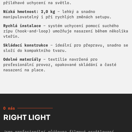
přiléhavé uchycení na světlo.
Nízká hmotnost: 2,0 kg
– lehký a snadno
manipulovatelný i při rychlých změnách setupu.
Rychlá instalace
– systém uchycení pomocí suchého
zipu (hook-and-loop) umožňuje nasazení během několika
vteřin.
Skládací konstrukce
– ideální pro přepravu, snadno se
složí do kompaktního tvaru.
Odolné materiály
– textilie navržená pro
profesionální provoz, opakované skládání a časté
nasazení na place.
O nás
RIGHT LIGHT
Jsme profesionální půjčovna filmové osvětlovací