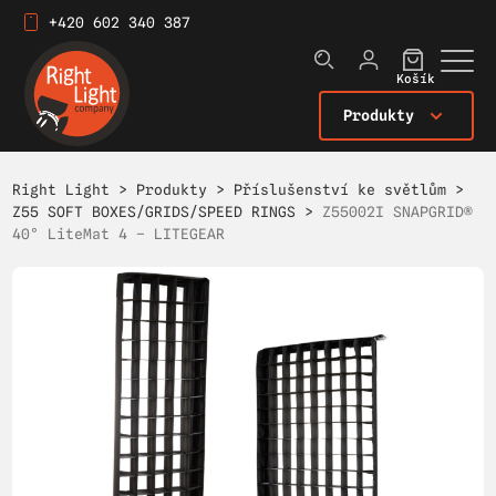
+420 602 340 387
Košík
Produkty
Right Light
>
Produkty
>
Příslušenství ke světlům
>
Z55 SOFT BOXES/GRIDS/SPEED RINGS
>
Z55002I SNAPGRID®
40° LiteMat 4 – LITEGEAR