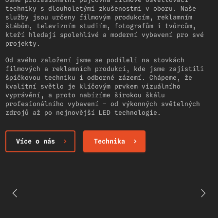
techniky s dlouholetými zkušenostmi v oboru. Naše
služby jsou určeny filmovým produkcím, reklamním
štábům, televizním studiím, fotografům i tvůrcům,
kteří hledají spolehlivé a moderní vybavení pro své
projekty.
Od svého založení jsme se podíleli na stovkách
filmových a reklamních produkcí, kde jsme zajistili
špičkovou techniku i odborné zázemí. Chápeme, že
kvalitní světlo je klíčovým prvkem vizuálního
vyprávění, a proto nabízíme širokou škálu
profesionálního vybavení – od výkonných světelných
zdrojů až po nejnovější LED technologie.
Více o nás
Technika