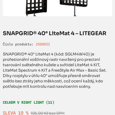
SNAPGRID® 40° LiteMat 4 – LITEGEAR
Číslo produktu:
Z55002I
SNAPGRID® 40° LiteMat 4 (kód: SGLM4W40) je
profesionální voštinový rastr navržený pro precizní
tvarování světelného kužele u svítidel LiteMat 4 KIT,
LiteMat Spectrum 4 KIT a FreeStyle Air Max – Basic Set.
Díky rozptylu v úhlu 40° umožňuje přesně směrovat
světlo bez ztráty jeho měkkosti, což ocení každý, kdo
potřebuje mít kontrolu nad nasvícením scény.
CELKEM V RIGHT LIGHT (11)
SLEVA 10 %
105,00 Kč bez DPH