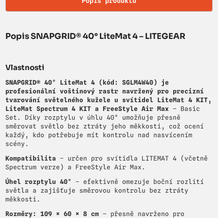
Popis produktu
Popis SNAPGRID® 40° LiteMat 4 – LITEGEAR
Vlastnosti
SNAPGRID® 40° LiteMat 4 (kód: SGLM4W40) je
profesionální voštinový rastr navržený pro precizní
tvarování světelného kužele u svítidel LiteMat 4 KIT,
LiteMat Spectrum 4 KIT a FreeStyle Air Max
– Basic
Set. Díky rozptylu v úhlu 40° umožňuje přesně
směrovat světlo bez ztráty jeho měkkosti, což ocení
každý, kdo potřebuje mít kontrolu nad nasvícením
scény.
Kompatibilita
– určen pro svítidla LITEMAT 4 (včetně
Spectrum verze) a FreeStyle Air Max.
Úhel rozptylu 40°
– efektivně omezuje boční rozlití
světla a zajišťuje směrovou kontrolu bez ztráty
měkkosti.
Rozměry: 109 × 60 × 8 cm
– přesně navrženo pro