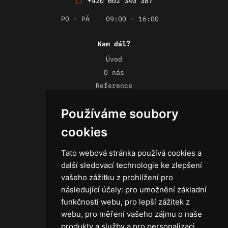
+420 602 340 387
PO - PÁ
09:00 - 16:00
Kam dál?
Úvod
O nás
Reference
Novinky
Používáme soubory
Kontakt
Obchodní podmínky
cookies
Zásady ochrany osobních údajů
Tato webová stránka používá cookies a
další sledovací technologie ke zlepšení
vašeho zážitku z prohlížení pro
následující účely:
pro umožnění základní
Technika
funkčnosti webu
,
pro lepší zážitek z
Světla
webu
,
pro měření vašeho zájmu o naše
Příslušenství ke světlům
produkty a služby a pro personalizaci