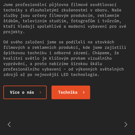
Jsme profesionální půjčovna filmové osvětlovací
techniky s dlouholetými zkušenostmi v oboru. Naše
služby jsou určeny filmovým produkcím, reklamním
štábům, televizním studiím, fotografům i tvůrcům,
kteří hledají spolehlivé a moderní vybavení pro své
projekty.
Od svého založení jsme se podíleli na stovkách
filmových a reklamních produkcí, kde jsme zajistili
špičkovou techniku i odborné zázemí. Chápeme, že
kvalitní světlo je klíčovým prvkem vizuálního
vyprávění, a proto nabízíme širokou škálu
profesionálního vybavení – od výkonných světelných
zdrojů až po nejnovější LED technologie.
Více o nás
Technika