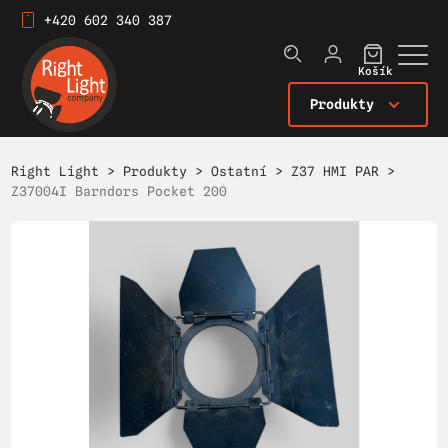
+420 602 340 387
Košík
Produkty
Right Light
>
Produkty
>
Ostatní
>
Z37 HMI PAR
>
Z37004I Barndors Pocket 200