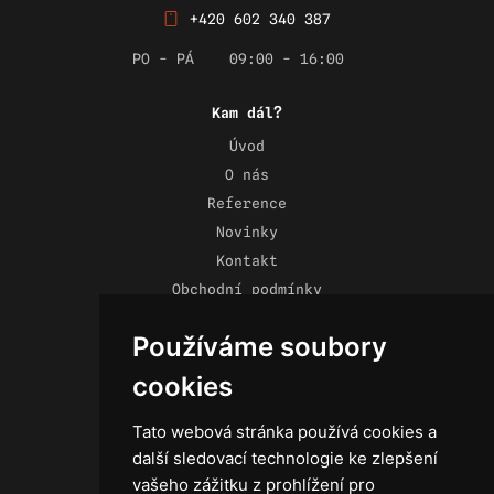
+420 602 340 387
PO - PÁ
09:00 - 16:00
Kam dál?
Úvod
O nás
Reference
Novinky
Kontakt
Obchodní podmínky
Zásady ochrany osobních údajů
Používáme soubory
cookies
Tato webová stránka používá cookies a
Technika
další sledovací technologie ke zlepšení
Světla
vašeho zážitku z prohlížení pro
Příslušenství ke světlům