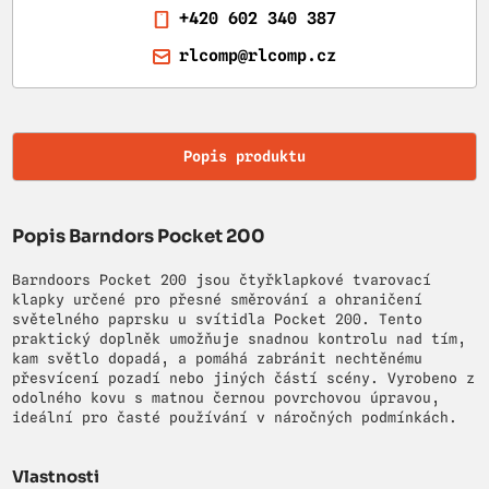
+420 602 340 387
rlcomp@rlcomp.cz
Popis produktu
Popis Barndors Pocket 200
Barndoors Pocket 200 jsou čtyřklapkové tvarovací
klapky určené pro přesné směrování a ohraničení
světelného paprsku u svítidla Pocket 200. Tento
praktický doplněk umožňuje snadnou kontrolu nad tím,
kam světlo dopadá, a pomáhá zabránit nechtěnému
přesvícení pozadí nebo jiných částí scény. Vyrobeno z
odolného kovu s matnou černou povrchovou úpravou,
ideální pro časté používání v náročných podmínkách.
Vlastnosti