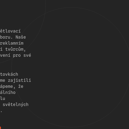
ětlovací
boru. Naše
reklamním
i tvůrcům,
vení pro své
tovkách
me zajistili
ápeme, že
álního
lu
 světelných
.