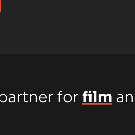
partner for
film
a