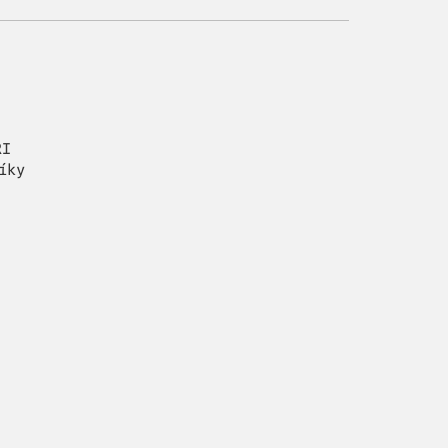
RI
íky