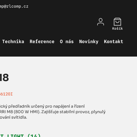
mp@rlcomp.cz
Košík
Technika
Reference
O nás
Novinky
Kontakt
M8
36120I
ický předřadník určený pro napájení a řízení
RI M8 (800 W HMI). Zajišťuje stabilní provoz, plynulý
vání svítidla.
HT LIGHT (14)