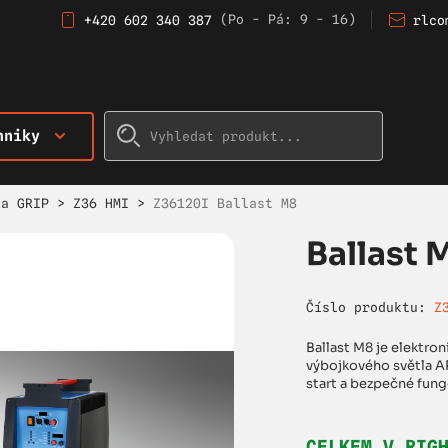
(Po - Pá: 9 - 16)
+420 602 340 387
rlco
hniky
ka GRIP
>
Z36 HMI
>
Z36120I Ballast M8
Ballast 
Číslo produktu:
Z
Ballast M8 je elektron
výbojkového světla AR
start a bezpečné fungo
CELKEM V RIG