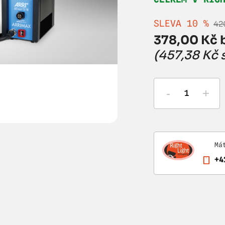
SLEVA 10 %
42
378,00 Kč 
(457,38 Kč 
-
+
Má
+4