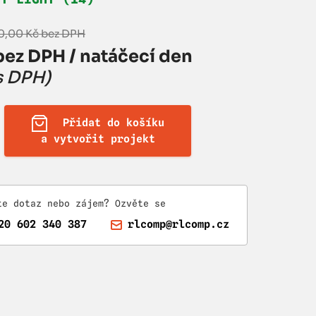
0,00 Kč bez DPH
bez DPH / natáčecí den
s DPH)
Přidat do košíku
a vytvořit projekt
te dotaz nebo zájem? Ozvěte se
20 602 340 387
rlcomp@rlcomp.cz