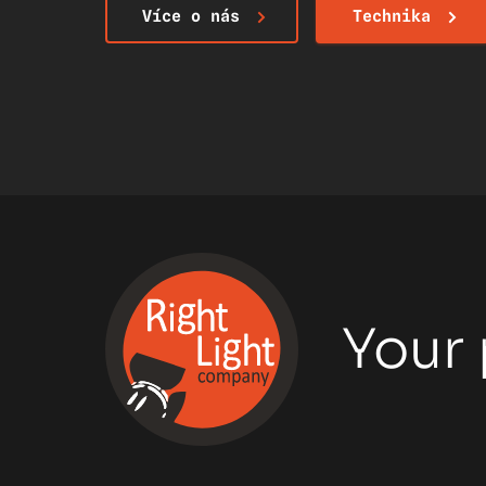
Více o nás
Technika
Your 