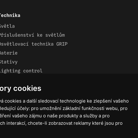
Technika
Světla
Příslušenství ke světlům
Osvětlovací technika GRIP
Baterie
Stativy
Lighting control
Ostatní
ory cookies
Rozvaděče a kabely
Spotřební materiál
á cookies a další sledovací technologie ke zlepšení vašeho
Z75 MISC. (RŮZNÉ) Accessories
ledující účely:
pro umožnění základní funkčnosti webu
,
pro
ěření vašeho zájmu o naše produkty a služby a pro
ch interakcí
,
chcete-li zobrazovat reklamy které jsou pro