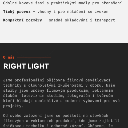
Odolné kovové šasi s praktickými madly pro přenášení
Tichý provoz
– vhodný i pro natáčení se zvukem
Kompaktní rozměry
– snadné skladování i transport
O nás
RIGHT LIGHT
Jsme profesionální půjčovna filmové osvětlovací
techniky s dlouholetými zkušenostmi v oboru. Naše
služby jsou určeny filmovým produkcím, reklamním
štábům, televizním studiím, fotografům i tvůrcům,
kteří hledají spolehlivé a moderní vybavení pro své
projekty.
Od svého založení jsme se podíleli na stovkách
filmových a reklamních produkcí, kde jsme zajistili
špičkovou techniku i odborné zázemí. Chápeme, že