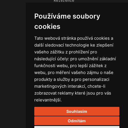
Reference
Novinky
Používáme soubory
Kontakt
Obchodní podmínky
cookies
Zásady ochrany osobních údajů
Tato webová stránka používá cookies a
další sledovací technologie ke zlepšení
vašeho zážitku z prohlížení pro
následující účely:
pro umožnění základní
Technika
funkčnosti webu
,
pro lepší zážitek z
Světla
webu
,
pro měření vašeho zájmu o naše
Příslušenství ke světlům
produkty a služby a pro personalizaci
Osvětlovací technika GRIP
marketingových interakcí
,
chcete-li
Baterie
zobrazovat reklamy které jsou pro vás
Stativy
relevantnější
.
Lighting control
Souhlasím
Ostatní
Rozvaděče a kabely
Odmítám
Spotřební materiál