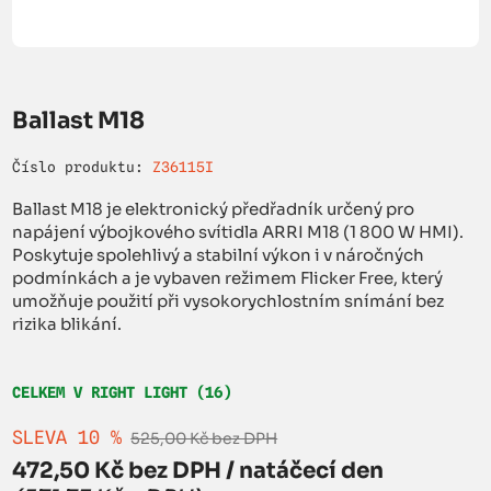
Ballast M18
Číslo produktu:
Z36115I
Ballast M18 je elektronický předřadník určený pro
napájení výbojkového svítidla ARRI M18 (1 800 W HMI).
Poskytuje spolehlivý a stabilní výkon i v náročných
podmínkách a je vybaven režimem Flicker Free, který
umožňuje použití při vysokorychlostním snímání bez
rizika blikání.
CELKEM V RIGHT LIGHT (16)
SLEVA 10 %
525,00 Kč bez DPH
472,50 Kč bez DPH / natáčecí den