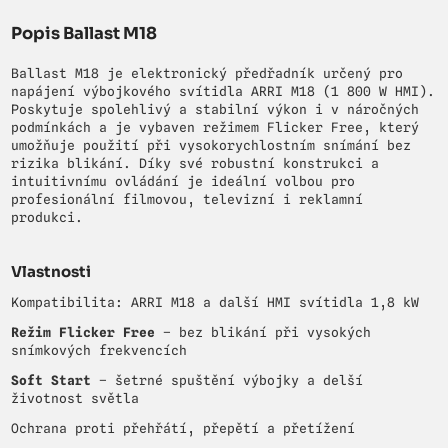
Popis Ballast M18
Ballast M18 je elektronický předřadník určený pro
napájení výbojkového svítidla ARRI M18 (1 800 W HMI).
Poskytuje spolehlivý a stabilní výkon i v náročných
podmínkách a je vybaven režimem Flicker Free, který
umožňuje použití při vysokorychlostním snímání bez
rizika blikání. Díky své robustní konstrukci a
intuitivnímu ovládání je ideální volbou pro
profesionální filmovou, televizní i reklamní
produkci.
Vlastnosti
Kompatibilita: ARRI M18 a další HMI svítidla 1,8 kW
Režim Flicker Free
– bez blikání při vysokých
snímkových frekvencích
Soft Start
– šetrné spuštění výbojky a delší
životnost světla
Ochrana proti přehřátí, přepětí a přetížení