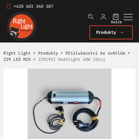
+420 602 340 387
Košík
Produkty
Right Light
>
Produkty
>
Příslušenství ke světlům
>
Z29 LED MIX
>
Z29192I Dedolight 40W Zdroj