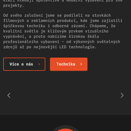
kteří hledají spolehlivé a moderní vybavení pro své
projekty.
Od svého založení jsme se podíleli na stovkách
filmových a reklamních produkcí, kde jsme zajistili
špičkovou techniku i odborné zázemí. Chápeme, že
kvalitní světlo je klíčovým prvkem vizuálního
vyprávění, a proto nabízíme širokou škálu
profesionálního vybavení – od výkonných světelných
zdrojů až po nejnovější LED technologie.
Více o nás
Technika