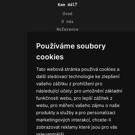
Kam dál?
Úvod
O nás
Reference
Novinky
Používáme soubory
Kontakt
Obchodní podmínky
cookies
Zásady ochrany osobních údajů
Tato webová stránka používá cookies a
další sledovací technologie ke zlepšení
vašeho zážitku z prohlížení pro
následující účely:
pro umožnění základní
Technika
funkčnosti webu
,
pro lepší zážitek z
Světla
webu
,
pro měření vašeho zájmu o naše
Příslušenství ke světlům
produkty a služby a pro personalizaci
Osvětlovací technika GRIP
marketingových interakcí
,
chcete-li
Baterie
zobrazovat reklamy které jsou pro vás
Stativy
relevantnější
.