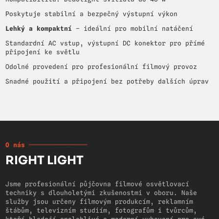
Poskytuje stabilní a bezpečný výstupní výkon
Lehký a kompaktní
– ideální pro mobilní natáčení
Standardní AC vstup, výstupní DC konektor pro přímé
připojení ke světlu
Odolné provedení pro profesionální filmový provoz
Snadné použití a připojení bez potřeby dalších úprav
O nás
RIGHT LIGHT
Jsme profesionální půjčovna filmové osvětlovací
techniky s dlouholetými zkušenostmi v oboru. Naše
služby jsou určeny filmovým produkcím, reklamním
štábům, televizním studiím, fotografům i tvůrcům,