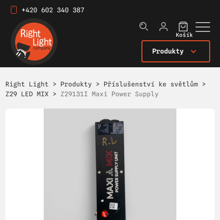
+420 602 340 387
Košík
Produkty
Right Light
>
Produkty
>
Příslušenství ke světlům
>
Z29 LED MIX
>
Z29131I Maxi Power Supply