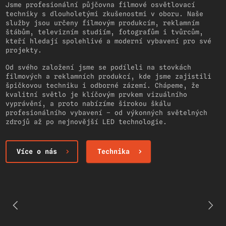
Jsme profesionální půjčovna filmové osvětlovací
techniky s dlouholetými zkušenostmi v oboru. Naše
služby jsou určeny filmovým produkcím, reklamním
štábům, televizním studiím, fotografům i tvůrcům,
kteří hledají spolehlivé a moderní vybavení pro své
projekty.
Od svého založení jsme se podíleli na stovkách
filmových a reklamních produkcí, kde jsme zajistili
špičkovou techniku i odborné zázemí. Chápeme, že
kvalitní světlo je klíčovým prvkem vizuálního
vyprávění, a proto nabízíme širokou škálu
profesionálního vybavení – od výkonných světelných
zdrojů až po nejnovější LED technologie.
Více o nás
Technika