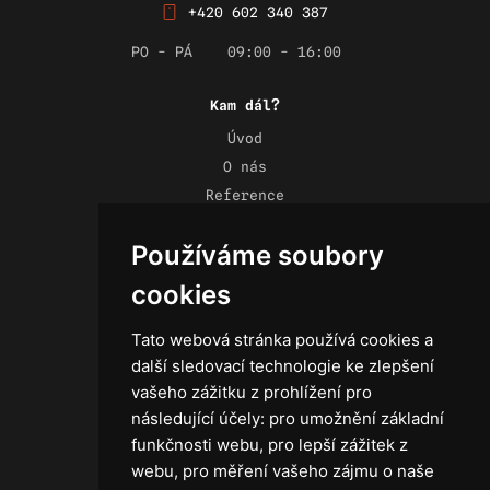
+420 602 340 387
PO - PÁ
09:00 - 16:00
Kam dál?
Úvod
O nás
Reference
Novinky
Používáme soubory
Kontakt
Obchodní podmínky
cookies
Zásady ochrany osobních údajů
Tato webová stránka používá cookies a
další sledovací technologie ke zlepšení
vašeho zážitku z prohlížení pro
následující účely:
pro umožnění základní
Technika
funkčnosti webu
,
pro lepší zážitek z
Světla
webu
,
pro měření vašeho zájmu o naše
Příslušenství ke světlům