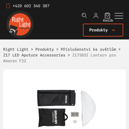
+420 602 340 387
Košík
Produkty
Right Light
>
Produkty
>
Příslušenství ke světlům
>
Z17 LED Aputure Accessories
>
Z17383I Lantern pro
Amaran F22