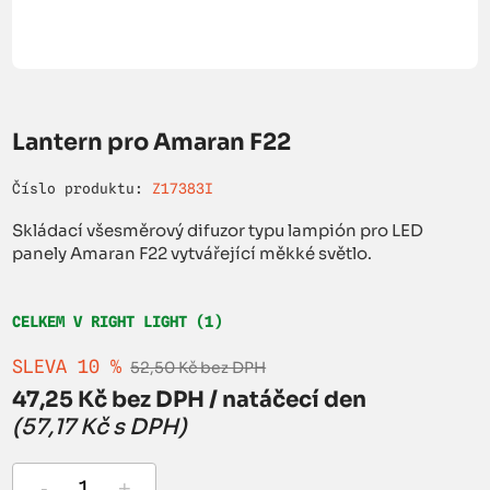
Lantern pro Amaran F22
Číslo produktu:
Z17383I
Skládací všesměrový difuzor typu lampión pro LED
panely Amaran F22 vytvářející měkké světlo.
CELKEM V RIGHT LIGHT (1)
SLEVA 10 %
52,50 Kč bez DPH
47,25 Kč bez DPH / natáčecí den
(57,17 Kč s DPH)
-
+