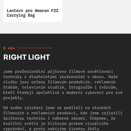
Lantern pro Amaran F22
Carrying Bag
O nás
RIGHT LIGHT
Jsme profesionální půjčovna filmové osvětlovací
techniky s dlouholetými zkušenostmi v oboru. Naše
služby jsou určeny filmovým produkcím, reklamním
štábům, televizním studiím, fotografům i tvůrcům,
kteří hledají spolehlivé a moderní vybavení pro své
projekty.
Od svého založení jsme se podíleli na stovkách
filmových a reklamních produkcí, kde jsme zajistili
špičkovou techniku i odborné zázemí. Chápeme, že
kvalitní světlo je klíčovým prvkem vizuálního
vyprávění, a proto nabízíme širokou škálu