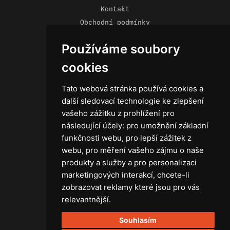
Kontakt
Obchodní podmínky
Zásady ochrany osobních údajů
Používáme soubory
cookies
Tato webová stránka používá cookies a
Technika
další sledovací technologie ke zlepšení
Světla
vašeho zážitku z prohlížení pro
Příslušenství ke světlům
následující účely:
pro umožnění základní
Osvětlovací technika GRIP
funkčnosti webu
,
pro lepší zážitek z
Baterie
webu
,
pro měření vašeho zájmu o naše
Stativy
produkty a služby a pro personalizaci
Lighting control
marketingových interakcí
,
chcete-li
Ostatní
zobrazovat reklamy které jsou pro vás
Rozvaděče a kabely
relevantnější
.
Spotřební materiál
Souhlasím
Z75 MISC. (RŮZNÉ) Accessories