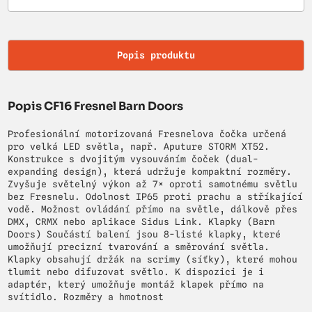
Popis produktu
Popis CF16 Fresnel Barn Doors
Profesionální motorizovaná Fresnelova čočka určená
pro velká LED světla, např. Aputure STORM XT52.
Konstrukce s dvojitým vysouváním čoček (dual-
expanding design), která udržuje kompaktní rozměry.
Zvyšuje světelný výkon až 7× oproti samotnému světlu
bez Fresnelu. Odolnost IP65 proti prachu a stříkající
vodě. Možnost ovládání přímo na světle, dálkově přes
DMX, CRMX nebo aplikace Sidus Link. Klapky (Barn
Doors) Součástí balení jsou 8-listé klapky, které
umožňují precizní tvarování a směrování světla.
Klapky obsahují držák na scrimy (síťky), které mohou
tlumit nebo difuzovat světlo. K dispozici je i
adaptér, který umožňuje montáž klapek přímo na
svítidlo. Rozměry a hmotnost