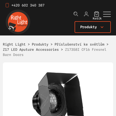
+420 602 340 387
Košík
Produkty
Right Light
>
Produkty
>
Příslušenství ke světlům
>
Z17 LED Aputure Accessories
>
Z17358I CF16 Fresnel
Barn Doors