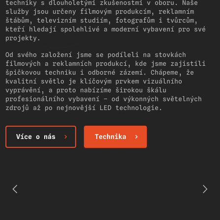
techniky s dlouholetými zkušenostmi v oboru. Naše
služby jsou určeny filmovým produkcím, reklamním
štábům, televizním studiím, fotografům i tvůrcům,
kteří hledají spolehlivé a moderní vybavení pro své
projekty.
Od svého založení jsme se podíleli na stovkách
filmových a reklamních produkcí, kde jsme zajistili
špičkovou techniku i odborné zázemí. Chápeme, že
kvalitní světlo je klíčovým prvkem vizuálního
vyprávění, a proto nabízíme širokou škálu
profesionálního vybavení – od výkonných světelných
zdrojů až po nejnovější LED technologie.
Více o nás
Technika