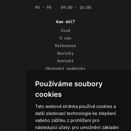
PO - PÁ
09:00 - 16:00
Kam dál?
Úvod
O nás
Reference
Novinky
Kontakt
Obchodní podmínky
Zásady ochrany osobních údajů
Používáme soubory
cookies
Tato webová stránka používá cookies a
Technika
další sledovací technologie ke zlepšení
Světla
vašeho zážitku z prohlížení pro
Příslušenství ke světlům
následující účely:
pro umožnění základní
Osvětlovací technika GRIP