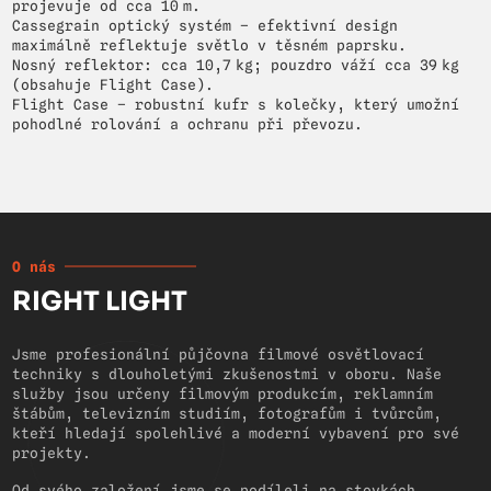
projevuje od cca 10 m.
Cassegrain optický systém – efektivní design
maximálně reflektuje světlo v těsném paprsku.
Nosný reflektor: cca 10,7 kg; pouzdro váží cca 39 kg
(obsahuje Flight Case).
Flight Case – robustní kufr s kolečky, který umožní
pohodlné rolování a ochranu při převozu.
O nás
RIGHT LIGHT
Jsme profesionální půjčovna filmové osvětlovací
techniky s dlouholetými zkušenostmi v oboru. Naše
služby jsou určeny filmovým produkcím, reklamním
štábům, televizním studiím, fotografům i tvůrcům,
kteří hledají spolehlivé a moderní vybavení pro své
projekty.
Od svého založení jsme se podíleli na stovkách