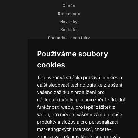
O nás
Reference
Novinky
Kontakt
Obchodní podmínky
Zásady ochrany osobních údajů
Používáme soubory
cookies
Tato webová stránka používá cookies a
Technika
další sledovací technologie ke zlepšení
Světla
vašeho zážitku z prohlížení pro
Příslušenství ke světlům
následující účely:
pro umožnění základní
Osvětlovací technika GRIP
funkčnosti webu
,
pro lepší zážitek z
Baterie
webu
,
pro měření vašeho zájmu o naše
Stativy
produkty a služby a pro personalizaci
Lighting control
marketingových interakcí
,
chcete-li
Ostatní
zobrazovat reklamy které jsou pro vás