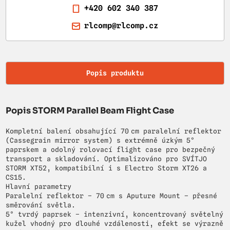
+420 602 340 387
rlcomp@rlcomp.cz
Popis produktu
Popis STORM Parallel Beam Flight Case
Kompletní balení obsahující 70 cm paralelní reflektor
(Cassegrain mirror system) s extrémně úzkým 5°
paprskem a odolný rolovací flight case pro bezpečný
transport a skladování. Optimalizováno pro SVÍTJO
STORM XT52, kompatibilní i s Electro Storm XT26 a
CS15.
Hlavní parametry
Paralelní reflektor – 70 cm s Aputure Mount – přesné
směrování světla.
5° tvrdý paprsek – intenzivní, koncentrovaný světelný
kužel vhodný pro dlouhé vzdálenosti, efekt se výrazně