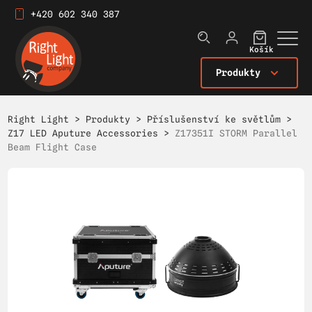
+420 602 340 387
Košík
Produkty
Right Light
>
Produkty
>
Příslušenství ke světlům
>
Z17 LED Aputure Accessories
>
Z17351I STORM Parallel
Beam Flight Case