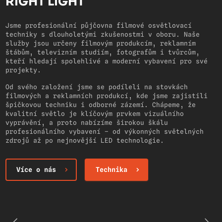
RIGHT LIGHT
Jsme profesionální půjčovna filmové osvětlovací
techniky s dlouholetými zkušenostmi v oboru. Naše
služby jsou určeny filmovým produkcím, reklamním
štábům, televizním studiím, fotografům i tvůrcům,
kteří hledají spolehlivé a moderní vybavení pro své
projekty.
Od svého založení jsme se podíleli na stovkách
filmových a reklamních produkcí, kde jsme zajistili
špičkovou techniku i odborné zázemí. Chápeme, že
kvalitní světlo je klíčovým prvkem vizuálního
vyprávění, a proto nabízíme širokou škálu
profesionálního vybavení – od výkonných světelných
zdrojů až po nejnovější LED technologie.
Více o nás
Technika