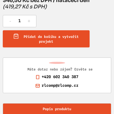
346,50 Kč bez DPH / natáčecí den
(419,27 Kč s DPH)
-
+
Přidat do košíku a vytvořit
projekt
Máte dotaz nebo zájem? Ozvěte se
+420 602 340 387
rlcomp@rlcomp.cz
Popis produktu