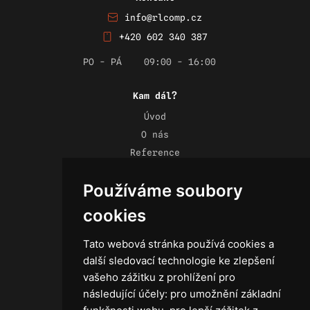
info@rlcomp.cz
+420 602 340 387
PO - PÁ
09:00 - 16:00
Kam dál?
Úvod
O nás
Reference
Novinky
Používáme soubory
Kontakt
Obchodní podmínky
cookies
Zásady ochrany osobních údajů
Tato webová stránka používá cookies a
další sledovací technologie ke zlepšení
vašeho zážitku z prohlížení pro
následující účely:
pro umožnění základní
Technika