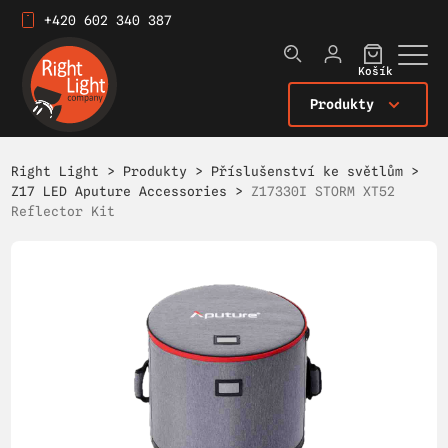
+420 602 340 387
Košík
Produkty
Right Light
>
Produkty
>
Příslušenství ke světlům
>
Z17 LED Aputure Accessories
>
Z17330I STORM XT52
Reflector Kit