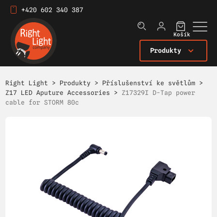
+420 602 340 387
Košík
Produkty
Right Light
>
Produkty
>
Příslušenství ke světlům
>
Z17 LED Aputure Accessories
>
Z17329I D-Tap power
cable for STORM 80c