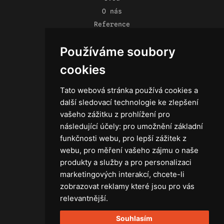
O nás
Reference
Novinky
Používáme soubory
Kontakt
Obchodní podmínky
cookies
Zásady ochrany osobních údajů
Tato webová stránka používá cookies a
další sledovací technologie ke zlepšení
vašeho zážitku z prohlížení pro
následující účely:
pro umožnění základní
Technika
funkčnosti webu
,
pro lepší zážitek z
Světla
webu
,
pro měření vašeho zájmu o naše
Příslušenství ke světlům
produkty a služby a pro personalizaci
Osvětlovací technika GRIP
marketingových interakcí
,
chcete-li
Baterie
zobrazovat reklamy které jsou pro vás
Stativy
relevantnější
.
Lighting control
Souhlasím
Ostatní