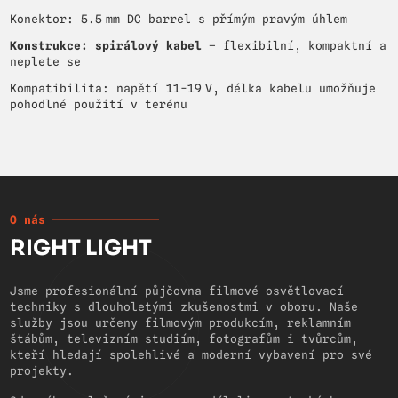
Konektor: 5.5 mm DC barrel s přímým pravým úhlem
Konstrukce: spirálový kabel
– flexibilní, kompaktní a
neplete se
Kompatibilita: napětí 11-19 V, délka kabelu umožňuje
pohodlné použití v terénu
O nás
RIGHT LIGHT
Jsme profesionální půjčovna filmové osvětlovací
techniky s dlouholetými zkušenostmi v oboru. Naše
služby jsou určeny filmovým produkcím, reklamním
štábům, televizním studiím, fotografům i tvůrcům,
kteří hledají spolehlivé a moderní vybavení pro své
projekty.