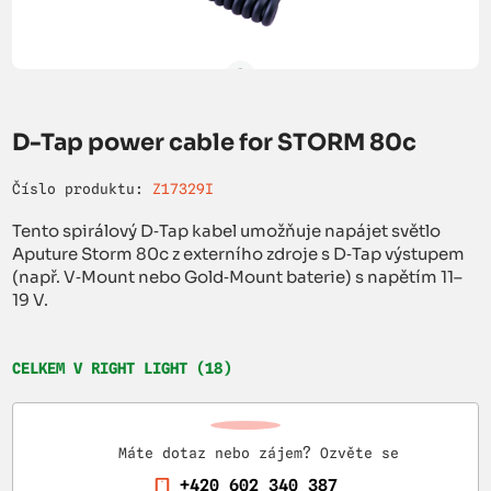
D-Tap power cable for STORM 80c
Číslo produktu:
Z17329I
Tento spirálový D‑Tap kabel umožňuje napájet světlo
Aputure Storm 80c z externího zdroje s D‑Tap výstupem
(např. V‑Mount nebo Gold‑Mount baterie) s napětím 11–
19 V.
CELKEM V RIGHT LIGHT (18)
Máte dotaz nebo zájem? Ozvěte se
+420 602 340 387