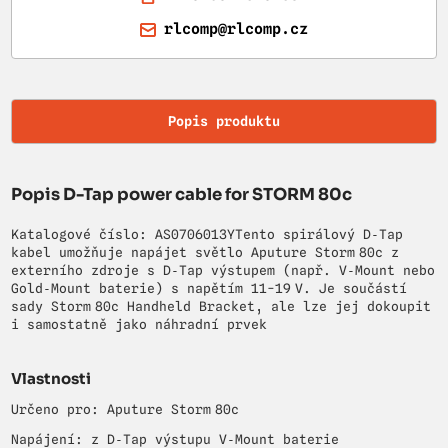
rlcomp@rlcomp.cz
Popis produktu
Popis D-Tap power cable for STORM 80c
Katalogové číslo: AS0706013YTento spirálový D‑Tap
kabel umožňuje napájet světlo Aputure Storm 80c z
externího zdroje s D‑Tap výstupem (např. V‑Mount nebo
Gold‑Mount baterie) s napětím 11-19 V. Je součástí
sady Storm 80c Handheld Bracket, ale lze jej dokoupit
i samostatně jako náhradní prvek
Vlastnosti
Určeno pro: Aputure Storm 80c
Napájení: z D‑Tap výstupu V‑Mount baterie