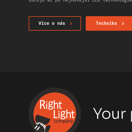
zdrojů až po nejnovější LED technologie
Více o nás
Technika
Your 