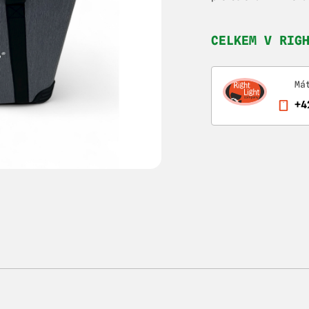
CELKEM V RIG
Má
+4