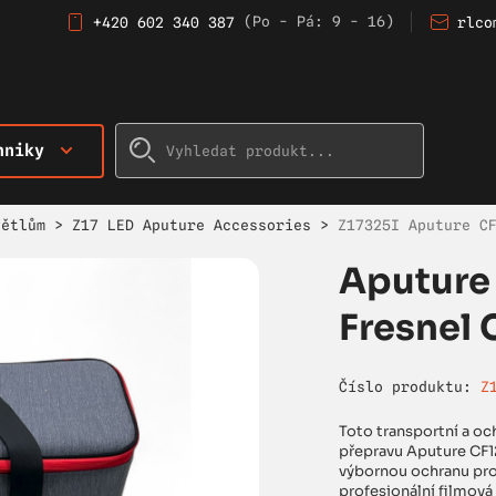
(Po - Pá: 9 - 16)
+420 602 340 387
rlco
hniky
větlům
>
Z17 LED Aputure Accessories
>
Z17325I Aputure C
Aputure
Fresnel 
Číslo produktu:
Z
Toto transportní a oc
přepravu Aputure CF1
výbornou ochranu proti
profesionální filmová 