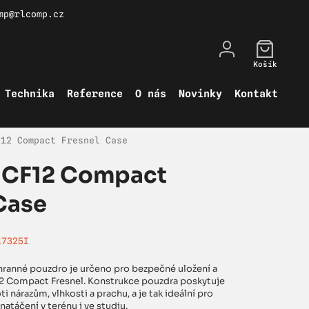
mp@rlcomp.cz
Košík
Technika
Reference
O nás
Novinky
Kontakt
F12 Compact Fresnel Case
 CF12 Compact
Case
17325I
hranné pouzdro je určeno pro bezpečné uložení a
2 Compact Fresnel. Konstrukce pouzdra poskytuje
 nárazům, vlhkosti a prachu, a je tak ideální pro
natáčení v terénu i ve studiu.