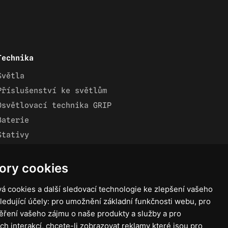
Technika
Světla
Příslušenství ke světlům
Osvětlovací technika GRIP
Baterie
Stativy
Lighting control
Ostatní
ory cookies
Rozvaděče a kabely
á cookies a další sledovací technologie ke zlepšení vašeho
Spotřební materiál
ledující účely:
pro umožnění základní funkčnosti webu
,
pro
Z75 MISC. (RŮZNÉ) Accessories
ěření vašeho zájmu o naše produkty a služby a pro
ch interakcí
,
chcete-li zobrazovat reklamy které jsou pro