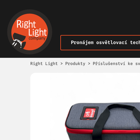
Pronájem osvětlovací tec
Right Light
>
Produkty
>
Příslušenství ke s