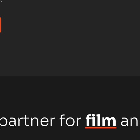
.
partner for
film
a