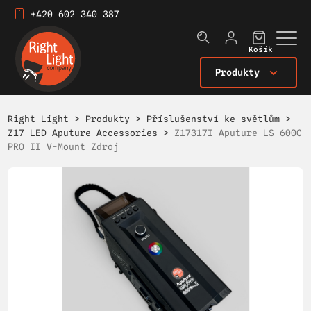
+420 602 340 387
Košík
Produkty
Right Light
>
Produkty
>
Příslušenství ke světlům
>
Z17 LED Aputure Accessories
>
Z17317I Aputure LS 600C
PRO II V-Mount Zdroj