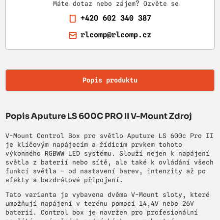
Máte dotaz nebo zájem? Ozvěte se
+420 602 340 387
rlcomp@rlcomp.cz
Popis produktu
Popis Aputure LS 600C PRO II V-Mount Zdroj
V-Mount Control Box pro světlo Aputure LS 600c Pro II
je klíčovým napájecím a řídicím prvkem tohoto
výkonného RGBWW LED systému. Slouží nejen k napájení
světla z baterií nebo sítě, ale také k ovládání všech
funkcí světla – od nastavení barev, intenzity až po
efekty a bezdrátové připojení.
Tato varianta je vybavena dvěma V-Mount sloty, které
umožňují napájení v terénu pomocí 14,4V nebo 26V
baterií. Control box je navržen pro profesionální