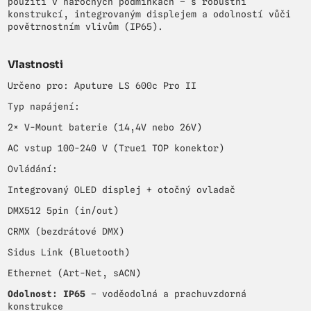
použití v náročných podmínkách – s robustní
konstrukcí, integrovaným displejem a odolností vůči
povětrnostním vlivům (IP65).
Vlastnosti
Určeno pro: Aputure LS 600c Pro II
Typ napájení:
2× V-Mount baterie (14,4V nebo 26V)
AC vstup 100-240 V (True1 TOP konektor)
Ovládání:
Integrovaný OLED displej + otočný ovladač
DMX512 5pin (in/out)
CRMX (bezdrátové DMX)
Sidus Link (Bluetooth)
Ethernet (Art-Net, sACN)
Odolnost: IP65
– voděodolná a prachuvzdorná
konstrukce