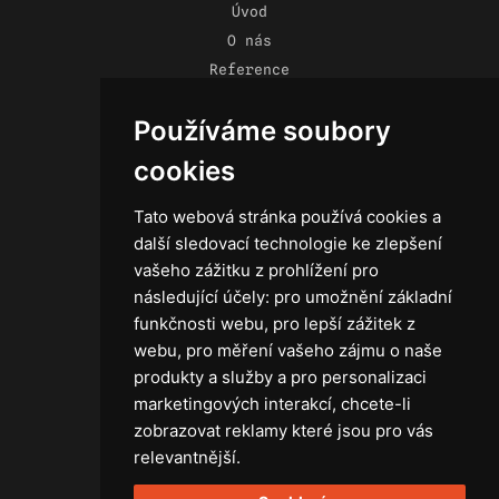
Úvod
O nás
Reference
Novinky
Používáme soubory
Kontakt
Obchodní podmínky
cookies
Zásady ochrany osobních údajů
Tato webová stránka používá cookies a
další sledovací technologie ke zlepšení
vašeho zážitku z prohlížení pro
následující účely:
pro umožnění základní
Technika
funkčnosti webu
,
pro lepší zážitek z
Světla
webu
,
pro měření vašeho zájmu o naše
Příslušenství ke světlům
produkty a služby a pro personalizaci
Osvětlovací technika GRIP
marketingových interakcí
,
chcete-li
Baterie
zobrazovat reklamy které jsou pro vás
Stativy
relevantnější
.
Lighting control