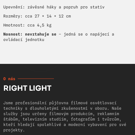
Upevnění: závěsné háky a popruh pro stativ
Rozměry: cca 27 × 14 × 12 cm
Hmotnost: cca 4,5 kg
Nosnost: nevztahuje se
– jedná se o napájecí a
ovládací jednotku
O nás
RIGHT LIGHT
Jsme profesionální půjčovna filmové osvětlovací
techniky s dlouholetými zkušenostmi v oboru. Naše
služby jsou určeny filmovým produkcím, reklamním
štábům, televizním studiím, fotografům i tvůrcům,
kteří hledají spolehlivé a moderní vybavení pro své
projekty.