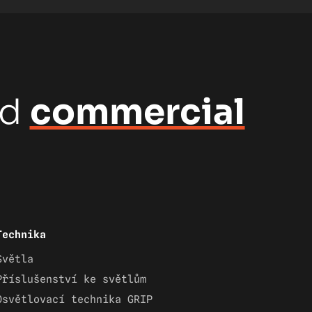
nd
commercial
Technika
Světla
Příslušenství ke světlům
Osvětlovací technika GRIP