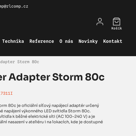
mp@rlcomp.cz
Košík
Technika
Reference
O nás
Novinky
Kontakt
Adapter Storm 80c
r Adapter Storm 80c
17311I
m 80c je oficiální síťový napájecí adaptér určený
né napájení výkonného LED svítidla Storm 80c.
tidla k běžné elektrické síti (AC 100–240 V) a je
lní nasazení v ateliéru i na lokacích, kde je dostupné