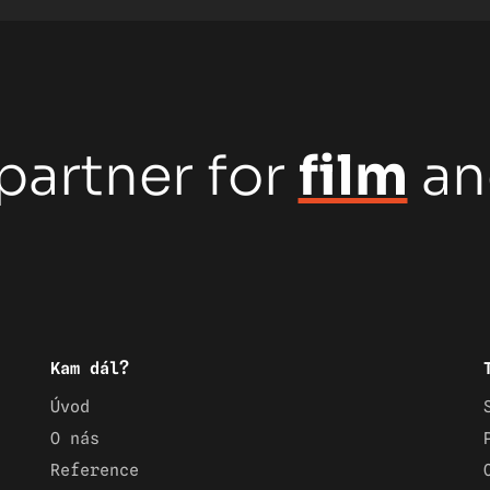
partner for
film
a
Kam dál?
Úvod
O nás
Reference