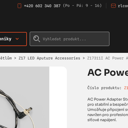
(Po - Pá: 9 - 16)
+420 602 340 387
rlco
hniky
větlům
>
Z17 LED Aputure Accessories
>
Z17311I AC Power 
AC Powe
Číslo produktu:
Z
AC Power Adapter Stor
pro stabilní a bezpeč
Umožňuje připojení sví
navržen pro profesioná
síťové napájení.