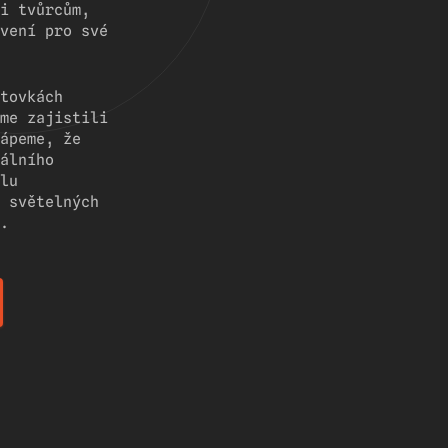
i tvůrcům,
vení pro své
tovkách
me zajistili
ápeme, že
álního
lu
 světelných
.