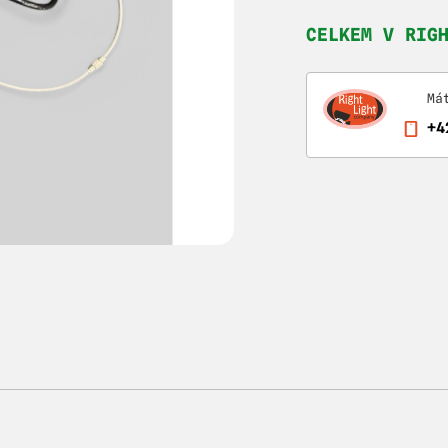
CELKEM V RIG
Má
+4