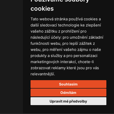
Obchodní podmínky
cookies
Zásady ochrany osobních údajů
Tato webová stránka používá cookies a
další sledovací technologie ke zlepšení
vašeho zážitku z prohlížení pro
následující účely:
pro umožnění základní
Technika
funkčnosti webu
,
pro lepší zážitek z
Světla
webu
,
pro měření vašeho zájmu o naše
Příslušenství ke světlům
produkty a služby a pro personalizaci
Osvětlovací technika GRIP
marketingových interakcí
,
chcete-li
Baterie
zobrazovat reklamy které jsou pro vás
Stativy
relevantnější
.
Lighting control
Souhlasím
Ostatní
Rozvaděče a kabely
Odmítám
Spotřební materiál
Upravit mé předvolby
Z75 MISC. (RŮZNÉ) Accessories