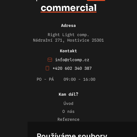
commercial
Adresa
Right Light comp.
Nádražní 271, Hostivice 25301
Kontakt
info@rlcomp.cz
+420 602 340 387
PO - PÁ
09:00 - 16:00
Kam dál?
Úvod
O nás
Reference
Novinky
Používáme soubory
Kontakt