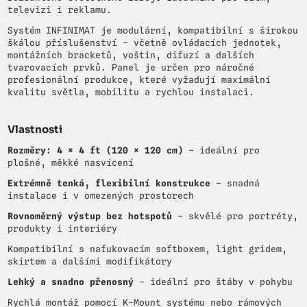
televizi i reklamu.
Systém INFINIMAT je modulární, kompatibilní s širokou
škálou příslušenství – včetně ovládacích jednotek,
montážních bracketů, voštin, difuzí a dalších
tvarovacích prvků. Panel je určen pro náročné
profesionální produkce, které vyžadují maximální
kvalitu světla, mobilitu a rychlou instalaci.
Vlastnosti
Rozměry: 4 × 4 ft (120 × 120 cm)
– ideální pro
plošné, měkké nasvícení
Extrémně tenká, flexibilní konstrukce
– snadná
instalace i v omezených prostorech
Rovnoměrný výstup bez hotspotů
– skvělé pro portréty,
produkty i interiéry
Kompatibilní s nafukovacím softboxem, light gridem,
skirtem a dalšími modifikátory
Lehký a snadno přenosný
– ideální pro štáby v pohybu
Rychlá montáž pomocí K-Mount systému nebo rámových