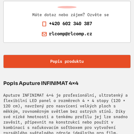
Máte dotaz nebo zájem? Ozvěte se
+420 602 340 387
rlcomp@rlcomp.cz
Popis produktu
Popis Aputure INFINIMAT 4×4
Aputure INFINIMAT 4×4 je profesionální, ultratenký a
flexibilní LED panel o rozměrech 4 × 4 stopy (120 ×
120 cm), navržený pro nasvícení velkých ploch s
měkkým, rovnoměrným světlem bez ostrých stínů. Díky
své nízké hmotnosti a tenkému profilu jej lze snadno
zavěsit, připevnit na konstrukci nebo použít v
kombinaci s nafukovacím softboxem pro vytvoření
rozsáhlého světelného zdroje ideálního pro film,