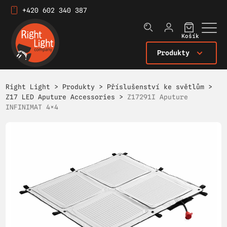
+420 602 340 387
Košík
Produkty
Right Light
>
Produkty
>
Příslušenství ke světlům
>
Z17 LED Aputure Accessories
>
Z17291I Aputure
INFINIMAT 4×4