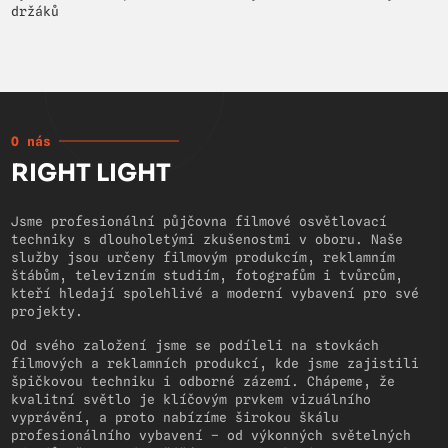
držáků
O nás
RIGHT LIGHT
Jsme profesionální půjčovna filmové osvětlovací
techniky s dlouholetými zkušenostmi v oboru. Naše
služby jsou určeny filmovým produkcím, reklamním
štábům, televizním studiím, fotografům i tvůrcům,
kteří hledají spolehlivé a moderní vybavení pro své
projekty.
Od svého založení jsme se podíleli na stovkách
filmových a reklamních produkcí, kde jsme zajistili
špičkovou techniku i odborné zázemí. Chápeme, že
kvalitní světlo je klíčovým prvkem vizuálního
vyprávění, a proto nabízíme širokou škálu
profesionálního vybavení – od výkonných světelných