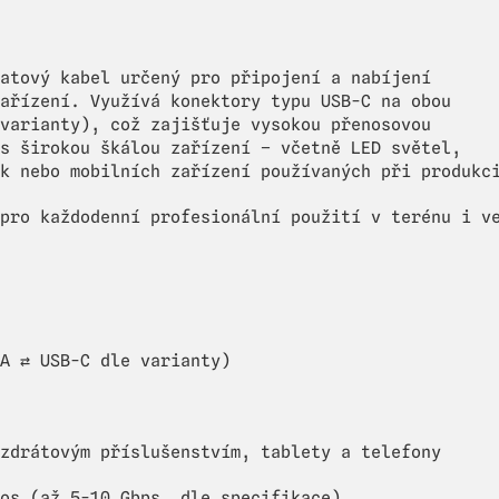
atový kabel určený pro připojení a nabíjení
ařízení. Využívá konektory typu USB-C na obou
varianty), což zajišťuje vysokou přenosovou
s širokou škálou zařízení – včetně LED světel,
k nebo mobilních zařízení používaných při produkc
pro každodenní profesionální použití v terénu i v
A ⇄ USB-C dle varianty)
zdrátovým příslušenstvím, tablety a telefony
os (až 5-10 Gbps, dle specifikace)