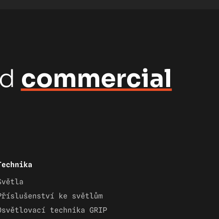
nd
commercial
Technika
Světla
Příslušenství ke světlům
Osvětlovací technika GRIP