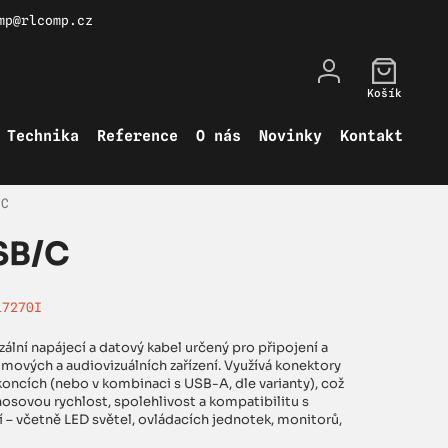
mp@rlcomp.cz
Košík
Technika
Reference
O nás
Novinky
Kontakt
/C
SB/C
17270I
ální napájecí a datový kabel určený pro připojení a
lmových a audiovizuálních zařízení. Využívá konektory
ncích (nebo v kombinaci s USB-A, dle varianty), což
nosovou rychlost, spolehlivost a kompatibilitu s
í – včetně LED světel, ovládacích jednotek, monitorů,