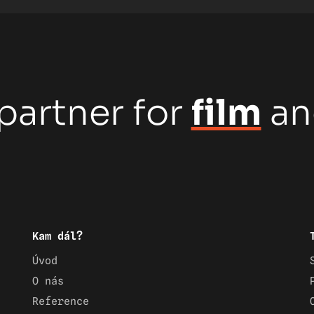
partner for
film
a
Kam dál?
Úvod
O nás
Reference