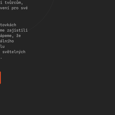
i tvůrcům,
vení pro své
tovkách
me zajistili
ápeme, že
álního
lu
 světelných
.