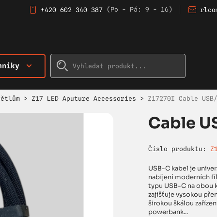
(Po - Pá: 9 - 16)
+420 602 340 387
rlco
hniky
větlům
>
Z17 LED Aputure Accessories
>
Z17270I Cable USB
Cable U
Číslo produktu:
Z
USB-C kabel je univerz
nabíjení moderních fi
typu USB-C na obou ko
zajišťuje vysokou pře
širokou škálou zařízen
powerbank...