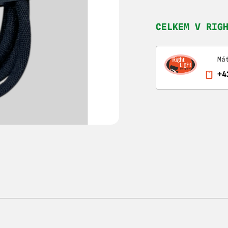
CELKEM V RIG
Má
+4