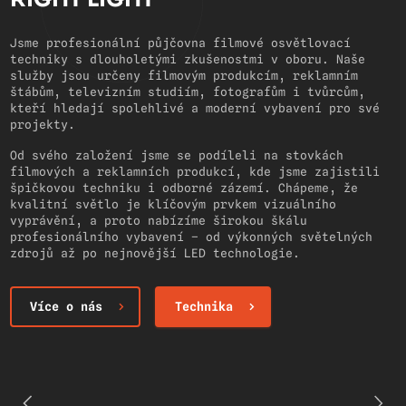
Jsme profesionální půjčovna filmové osvětlovací
techniky s dlouholetými zkušenostmi v oboru. Naše
služby jsou určeny filmovým produkcím, reklamním
štábům, televizním studiím, fotografům i tvůrcům,
kteří hledají spolehlivé a moderní vybavení pro své
projekty.
Od svého založení jsme se podíleli na stovkách
filmových a reklamních produkcí, kde jsme zajistili
špičkovou techniku i odborné zázemí. Chápeme, že
kvalitní světlo je klíčovým prvkem vizuálního
vyprávění, a proto nabízíme širokou škálu
profesionálního vybavení – od výkonných světelných
zdrojů až po nejnovější LED technologie.
Více o nás
Technika