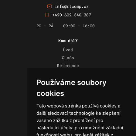
info@rlcomp.cz
+420 602 340 387
PO - PÁ
09:00 - 16:00
Kam dál?
Úvod
O nás
Reference
Novinky
Používáme soubory
Kontakt
Obchodní podmínky
cookies
Zásady ochrany osobních údajů
Tato webová stránka používá cookies a
další sledovací technologie ke zlepšení
vašeho zážitku z prohlížení pro
následující účely:
pro umožnění základní
Technika
funkčnosti webu
,
pro lepší zážitek z