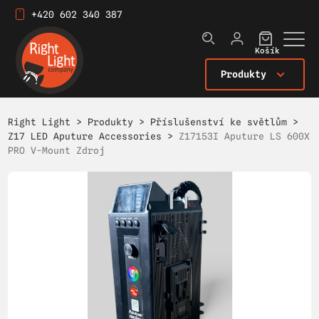
+420 602 340 387
Košík
Produkty
Right Light
>
Produkty
>
Příslušenství ke světlům
>
Z17 LED Aputure Accessories
>
Z17153I Aputure LS 600X
PRO V-Mount Zdroj