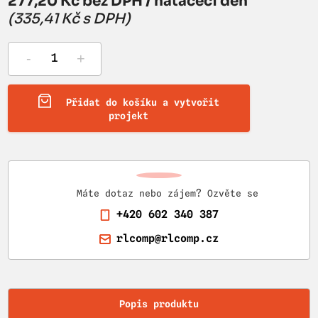
277,20 Kč bez DPH / natáčecí den
(335,41 Kč s DPH)
-
+
Přidat do košíku a vytvořit
projekt
Máte dotaz nebo zájem? Ozvěte se
+420 602 340 387
rlcomp@rlcomp.cz
Popis produktu