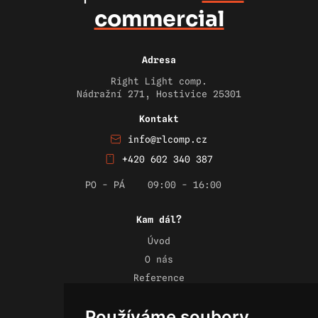
commercial
Adresa
Right Light comp.
Nádražní 271, Hostivice 25301
Kontakt
info@rlcomp.cz
+420 602 340 387
PO - PÁ
09:00 - 16:00
Kam dál?
Úvod
O nás
Reference
Novinky
Používáme soubory
Kontakt