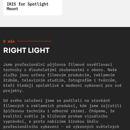
IRIS for Spotlight
Mount
O nás
RIGHT LIGHT
Jsme profesionální půjčovna filmové osvětlovací
techniky s dlouholetými zkušenostmi v oboru. Naše
služby jsou určeny filmovým produkcím, reklamním
štábům, televizním studiím, fotografům i tvůrcům,
kteří hledají spolehlivé a moderní vybavení pro své
projekty.
Od svého založení jsme se podíleli na stovkách
filmových a reklamních produkcí, kde jsme zajistili
špičkovou techniku i odborné zázemí. Chápeme, že
kvalitní světlo je klíčovým prvkem vizuálního
vyprávění, a proto nabízíme širokou škálu
profesionálního vybavení – od výkonných světelných