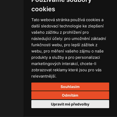
Obchodní podmínky
cookies
Zásady ochrany osobních údajů
Tato webová stránka používá cookies a
další sledovací technologie ke zlepšení
vašeho zážitku z prohlížení pro
následující účely:
pro umožnění základní
Technika
funkčnosti webu
,
pro lepší zážitek z
Světla
webu
,
pro měření vašeho zájmu o naše
Příslušenství ke světlům
produkty a služby a pro personalizaci
Osvětlovací technika GRIP
marketingových interakcí
,
chcete-li
Baterie
zobrazovat reklamy které jsou pro vás
Stativy
relevantnější
.
Lighting control
Souhlasím
Ostatní
Rozvaděče a kabely
Odmítám
Spotřební materiál
Upravit mé předvolby
Z75 MISC. (RŮZNÉ) Accessories