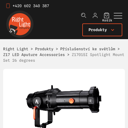
+420 602 340 387
Košík
Produkty
Right Light
>
Produkty
>
Příslušenství ke světlům
>
Z17 LED Aputure Accessories
>
Z17015I Spotlight Mount
Set 26 degrees