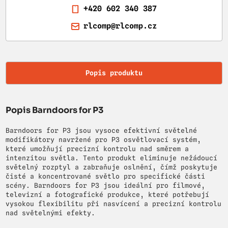
+420 602 340 387
rlcomp@rlcomp.cz
Popis produktu
Popis Barndoors for P3
Barndoors for P3 jsou vysoce efektivní světelné
modifikátory navržené pro P3 osvětlovací systém,
které umožňují precizní kontrolu nad směrem a
intenzitou světla. Tento produkt eliminuje nežádoucí
světelný rozptyl a zabraňuje oslnění, čímž poskytuje
čisté a koncentrované světlo pro specifické části
scény. Barndoors for P3 jsou ideální pro filmové,
televizní a fotografické produkce, které potřebují
vysokou flexibilitu při nasvícení a precizní kontrolu
nad světelnými efekty.