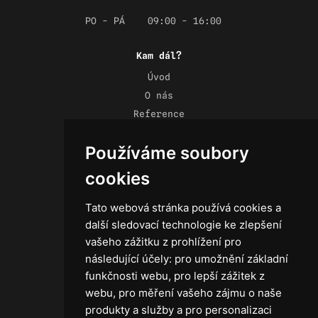
PO - PÁ
09:00 - 16:00
Kam dál?
Úvod
O nás
Reference
Novinky
Používáme soubory
Kontakt
Obchodní podmínky
cookies
Zásady ochrany osobních údajů
Tato webová stránka používá cookies a
další sledovací technologie ke zlepšení
vašeho zážitku z prohlížení pro
následující účely:
pro umožnění základní
Technika
funkčnosti webu
,
pro lepší zážitek z
Světla
webu
,
pro měření vašeho zájmu o naše
Příslušenství ke světlům
produkty a služby a pro personalizaci