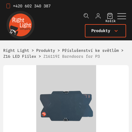
+420 602 340 387
Košík
Produkty
Right Light
>
Produkty
>
Příslušenství ke světlům
>
Z16 LED Fiilex
>
Z16119I Barndoors for P3