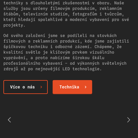
techniky s dlouholetými zkušenostmi v oboru. Naše
služby jsou určeny filmovým produkcím, reklamním
štábům, televizním studiím, fotografům i tvůrcům,
kteří hledají spolehlivé a moderní vybavení pro své
projekty.
Od svého založení jsme se podíleli na stovkách
filmových a reklamních produkcí, kde jsme zajistili
špičkovou techniku i odborné zázemí. Chápeme, že
kvalitní světlo je klíčovým prvkem vizuálního
vyprávění, a proto nabízíme širokou škálu
profesionálního vybavení – od výkonných světelných
zdrojů až po nejnovější LED technologie.
Více o nás
Technika