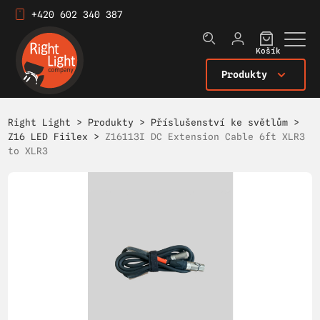
+420 602 340 387
Košík
Produkty
Right Light
>
Produkty
>
Příslušenství ke světlům
>
Z16 LED Fiilex
>
Z16113I DC Extension Cable 6ft XLR3
to XLR3