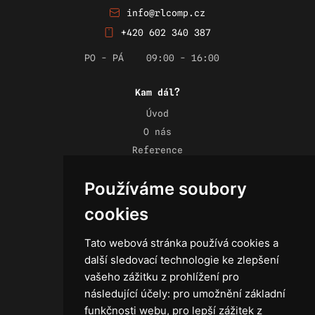
info@rlcomp.cz
+420 602 340 387
PO - PÁ
09:00 - 16:00
Kam dál?
Úvod
O nás
Reference
Novinky
Používáme soubory
Kontakt
Obchodní podmínky
cookies
Zásady ochrany osobních údajů
Tato webová stránka používá cookies a
další sledovací technologie ke zlepšení
vašeho zážitku z prohlížení pro
následující účely:
pro umožnění základní
Technika
funkčnosti webu
,
pro lepší zážitek z