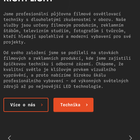
Jsme profesionální půjčovna filmové osvětlovací
techniky s dlouholetými zkušenostmi v oboru. Naše
služby jsou určeny filmovým produkcím, reklamním
štábům, televizním studiím, fotografům i tvůrcům,
kteří hledají spolehlivé a moderní vybavení pro své
projekty.
Od svého založení jsme se podíleli na stovkách
filmových a reklamních produkcí, kde jsme zajistili
špičkovou techniku i odborné zázemí. Chápeme, že
kvalitní světlo je klíčovým prvkem vizuálního
vyprávění, a proto nabízíme širokou škálu
profesionálního vybavení – od výkonných světelných
zdrojů až po nejnovější LED technologie.
Více o nás
Technika