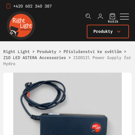
+420 602 340 387
Košík
Produkty
Right Light
>
Produkty
>
Příslušenství ke světlům
>
Z10 LED ASTERA Accessories
>
Z10012l Power Supply for
Hydra