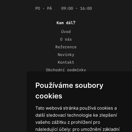
PO - PÁ
09:00 - 16:00
Kam dál?
Úvod
O nás
Reference
Novinky
Kontakt
Obchodní podmínky
Zásady ochrany osobních údajů
Používáme soubory
cookies
Tato webová stránka používá cookies a
Technika
další sledovací technologie ke zlepšení
Světla
vašeho zážitku z prohlížení pro
Příslušenství ke světlům
následující účely:
pro umožnění základní