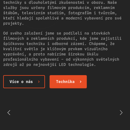
techniky s dlouholetými zkušenostmi v oboru. Naše
služby jsou určeny filmovým produkcím, reklamním
štábům, televizním studiím, fotografům i tvůrcům,
kteří hledají spolehlivé a moderní vybavení pro své
projekty.
Od svého založení jsme se podíleli na stovkách
filmových a reklamních produkcí, kde jsme zajistili
špičkovou techniku i odborné zázemí. Chápeme, že
kvalitní světlo je klíčovým prvkem vizuálního
vyprávění, a proto nabízíme širokou škálu
profesionálního vybavení – od výkonných světelných
zdrojů až po nejnovější LED technologie.
Více o nás
Technika