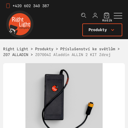
+420 602 340 387
Košík
Produkty
Right Light
>
Produkty
>
Příslušenství ke světlům
>
Z07 ALLADIN
>
Z07004I Aladdin ALLIN 2 KIT Zdroj