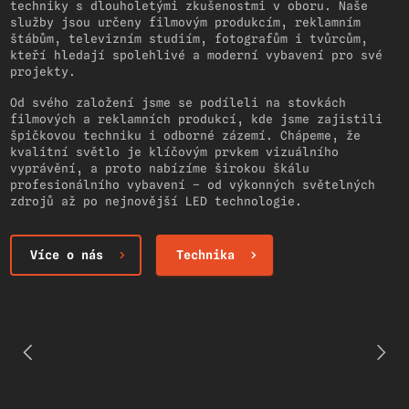
techniky s dlouholetými zkušenostmi v oboru. Naše
služby jsou určeny filmovým produkcím, reklamním
štábům, televizním studiím, fotografům i tvůrcům,
kteří hledají spolehlivé a moderní vybavení pro své
projekty.
Od svého založení jsme se podíleli na stovkách
filmových a reklamních produkcí, kde jsme zajistili
špičkovou techniku i odborné zázemí. Chápeme, že
kvalitní světlo je klíčovým prvkem vizuálního
vyprávění, a proto nabízíme širokou škálu
profesionálního vybavení – od výkonných světelných
zdrojů až po nejnovější LED technologie.
Více o nás
Technika