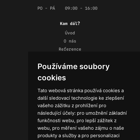
PO - PÁ
09:00 - 16:00
Kam dál?
Úvod
O nás
Reference
Novinky
Používáme soubory
Kontakt
Obchodní podmínky
cookies
Zásady ochrany osobních údajů
Tato webová stránka používá cookies a
další sledovací technologie ke zlepšení
vašeho zážitku z prohlížení pro
následující účely:
pro umožnění základní
Technika
funkčnosti webu
,
pro lepší zážitek z
Světla
webu
,
pro měření vašeho zájmu o naše
Příslušenství ke světlům
produkty a služby a pro personalizaci
Osvětlovací technika GRIP