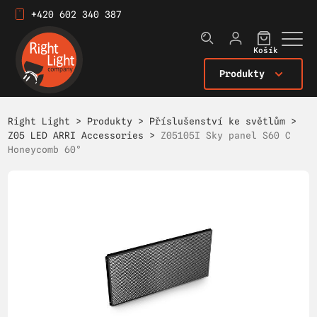
+420 602 340 387
Košík
Produkty
Right Light
>
Produkty
>
Příslušenství ke světlům
>
Z05 LED ARRI Accessories
>
Z05105I Sky panel S60 C
Honeycomb 60°