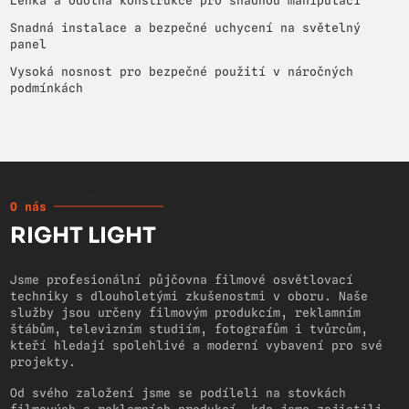
Lehká a odolná konstrukce pro snadnou manipulaci
Snadná instalace a bezpečné uchycení na světelný
panel
Vysoká nosnost pro bezpečné použití v náročných
podmínkách
O nás
RIGHT LIGHT
Jsme profesionální půjčovna filmové osvětlovací
techniky s dlouholetými zkušenostmi v oboru. Naše
služby jsou určeny filmovým produkcím, reklamním
štábům, televizním studiím, fotografům i tvůrcům,
kteří hledají spolehlivé a moderní vybavení pro své
projekty.
Od svého založení jsme se podíleli na stovkách