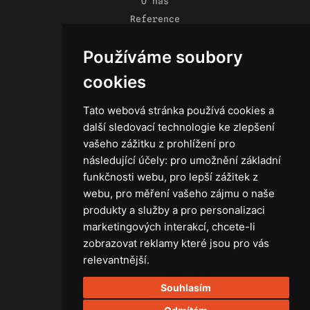
O nás
Reference
Novinky
Používáme soubory
Kontakt
Obchodní podmínky
cookies
Zásady ochrany osobních údajů
Tato webová stránka používá cookies a
další sledovací technologie ke zlepšení
vašeho zážitku z prohlížení pro
následující účely:
pro umožnění základní
Technika
funkčnosti webu
,
pro lepší zážitek z
Světla
webu
,
pro měření vašeho zájmu o naše
Příslušenství ke světlům
produkty a služby a pro personalizaci
Osvětlovací technika GRIP
marketingových interakcí
,
chcete-li
Baterie
zobrazovat reklamy které jsou pro vás
Stativy
relevantnější
.
Lighting control
Souhlasím
Ostatní
Rozvaděče a kabely