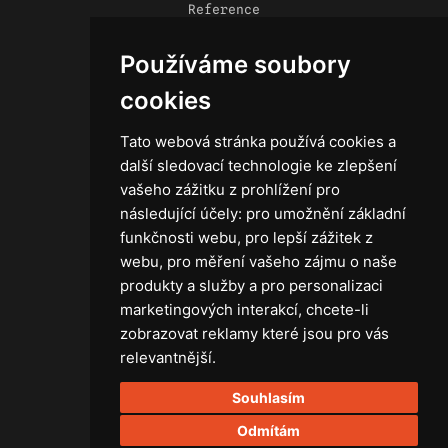
Reference
Novinky
Používáme soubory
Kontakt
Obchodní podmínky
cookies
Zásady ochrany osobních údajů
Tato webová stránka používá cookies a
další sledovací technologie ke zlepšení
vašeho zážitku z prohlížení pro
následující účely:
pro umožnění základní
Technika
funkčnosti webu
,
pro lepší zážitek z
Světla
webu
,
pro měření vašeho zájmu o naše
Příslušenství ke světlům
produkty a služby a pro personalizaci
Osvětlovací technika GRIP
marketingových interakcí
,
chcete-li
Baterie
zobrazovat reklamy které jsou pro vás
Stativy
relevantnější
.
Lighting control
Souhlasím
Ostatní
Rozvaděče a kabely
Odmítám