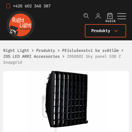
+420 602 340 387
Košík
Produkty
Right Light
>
Produkty
>
Příslušenství ke světlům
>
Z05 LED ARRI Accessories
>
Z05050I Sky panel S30 C
Snapgrid