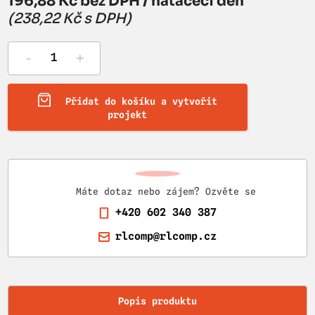
196,88 Kč bez DPH / natáčecí den
(238,22 Kč s DPH)
-
+
Přidat do košíku a vytvořit
projekt
Máte dotaz nebo zájem? Ozvěte se
+420 602 340 387
rlcomp@rlcomp.cz
Popis produktu