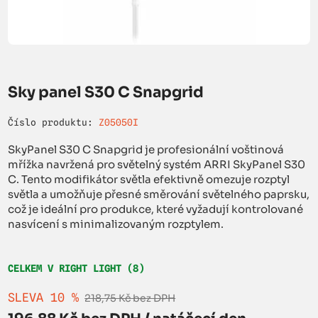
Sky panel S30 C Snapgrid
Číslo produktu:
Z05050I
SkyPanel S30 C Snapgrid je profesionální voštinová
mřížka navržená pro světelný systém ARRI SkyPanel S30
C. Tento modifikátor světla efektivně omezuje rozptyl
světla a umožňuje přesné směrování světelného paprsku,
což je ideální pro produkce, které vyžadují kontrolované
nasvícení s minimalizovaným rozptylem.
CELKEM V RIGHT LIGHT (8)
SLEVA 10 %
218,75 Kč bez DPH