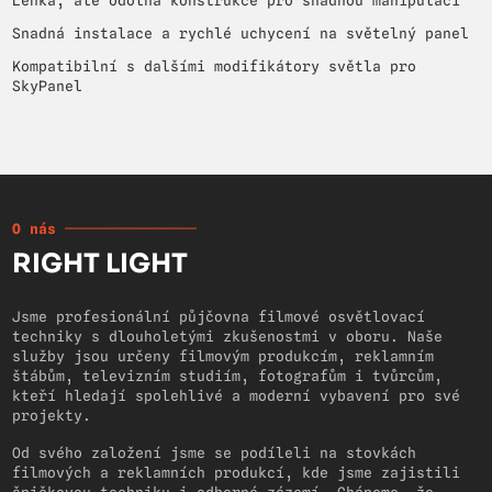
Lehká, ale odolná konstrukce pro snadnou manipulaci
Snadná instalace a rychlé uchycení na světelný panel
Kompatibilní s dalšími modifikátory světla pro
SkyPanel
O nás
RIGHT LIGHT
Jsme profesionální půjčovna filmové osvětlovací
techniky s dlouholetými zkušenostmi v oboru. Naše
služby jsou určeny filmovým produkcím, reklamním
štábům, televizním studiím, fotografům i tvůrcům,
kteří hledají spolehlivé a moderní vybavení pro své
projekty.
Od svého založení jsme se podíleli na stovkách
filmových a reklamních produkcí, kde jsme zajistili