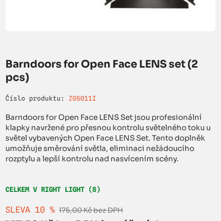
Barndoors for Open Face LENS set (2
pcs)
Číslo produktu:
Z05011I
Barndoors for Open Face LENS Set jsou profesionální
klapky navržené pro přesnou kontrolu světelného toku u
světel vybavených Open Face LENS Set. Tento doplněk
umožňuje směrování světla, eliminaci nežádoucího
rozptylu a lepší kontrolu nad nasvícením scény.
CELKEM V RIGHT LIGHT (8)
SLEVA 10 %
175,00 Kč bez DPH