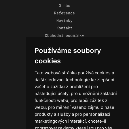
O nás
Reference
Novinky
Kontakt
Obchodní podmínky
Zásady ochrany osobních údajů
Používáme soubory
cookies
Tato webová stránka používá cookies a
Technika
další sledovací technologie ke zlepšení
Světla
vašeho zážitku z prohlížení pro
Příslušenství ke světlům
následující účely:
pro umožnění základní
Osvětlovací technika GRIP
funkčnosti webu
,
pro lepší zážitek z
Baterie
webu
,
pro měření vašeho zájmu o naše
Stativy
produkty a služby a pro personalizaci
Lighting control
marketingových interakcí
,
chcete-li
Ostatní
zobrazovat reklamy které jsou pro vás