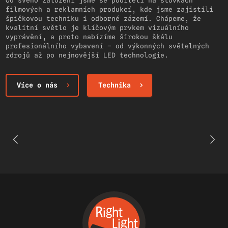
Od svého založení jsme se podíleli na stovkách
filmových a reklamních produkcí, kde jsme zajistili
špičkovou techniku i odborné zázemí. Chápeme, že
kvalitní světlo je klíčovým prvkem vizuálního
vyprávění, a proto nabízíme širokou škálu
profesionálního vybavení – od výkonných světelných
zdrojů až po nejnovější LED technologie.
Více o nás
Technika