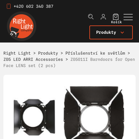
+420 602 340 387
Košík
Produkty
Right Light
>
Produkty
>
Příslušenství ke světlům
>
Z05 LED ARRI Accessories
>
Z05011I Barndoors for Open
Face LENS set (2 pcs)