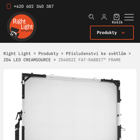
+420 602 340 387
Košík
Produkty
Right Light
>
Produkty
>
Příslušenství ke světlům
>
Z04 LED CREAMSOURCE
>
Z04052I FAT-RABBIT™ FRAME