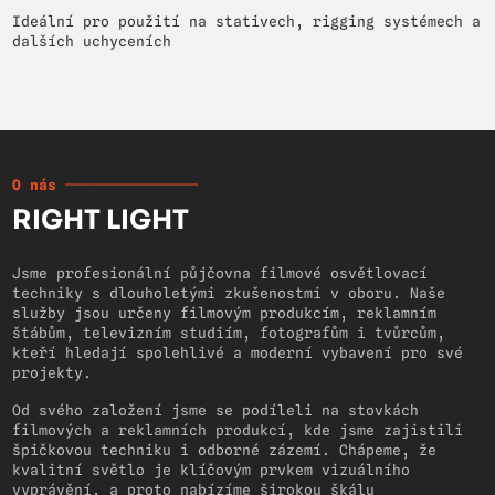
Ideální pro použití na stativech, rigging systémech a
dalších uchyceních
O nás
RIGHT LIGHT
Jsme profesionální půjčovna filmové osvětlovací
techniky s dlouholetými zkušenostmi v oboru. Naše
služby jsou určeny filmovým produkcím, reklamním
štábům, televizním studiím, fotografům i tvůrcům,
kteří hledají spolehlivé a moderní vybavení pro své
projekty.
Od svého založení jsme se podíleli na stovkách
filmových a reklamních produkcí, kde jsme zajistili
špičkovou techniku i odborné zázemí. Chápeme, že
kvalitní světlo je klíčovým prvkem vizuálního
vyprávění, a proto nabízíme širokou škálu