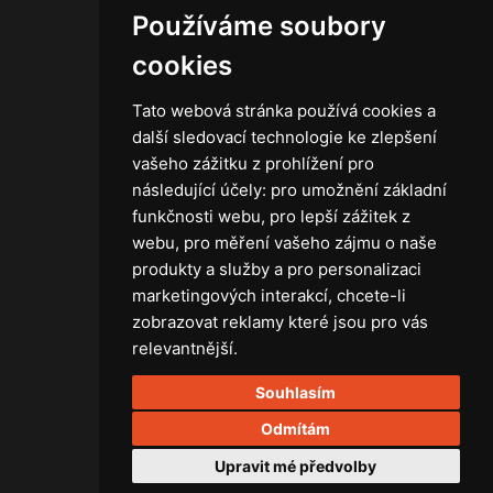
Používáme soubory
Kontakt
Obchodní podmínky
cookies
Zásady ochrany osobních údajů
Tato webová stránka používá cookies a
další sledovací technologie ke zlepšení
vašeho zážitku z prohlížení pro
následující účely:
pro umožnění základní
Technika
funkčnosti webu
,
pro lepší zážitek z
Světla
webu
,
pro měření vašeho zájmu o naše
Příslušenství ke světlům
produkty a služby a pro personalizaci
Osvětlovací technika GRIP
marketingových interakcí
,
chcete-li
Baterie
zobrazovat reklamy které jsou pro vás
Stativy
relevantnější
.
Lighting control
Souhlasím
Ostatní
Rozvaděče a kabely
Odmítám
Spotřební materiál
Upravit mé předvolby
Z75 MISC. (RŮZNÉ) Accessories