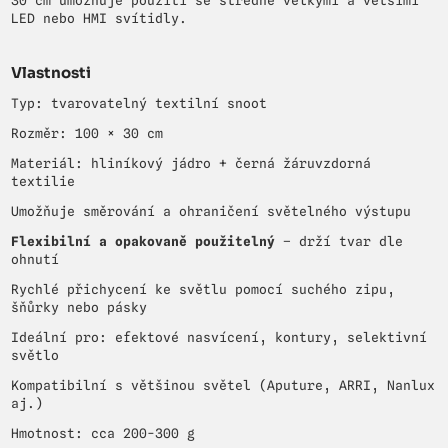
30 cm umožňuje použití se středně velkými a většími
LED nebo HMI svítidly.
Vlastnosti
Typ: tvarovatelný textilní snoot
Rozměr: 100 × 30 cm
Materiál: hliníkový jádro + černá žáruvzdorná
textilie
Umožňuje směrování a ohraničení světelného výstupu
Flexibilní a opakovaně použitelný
– drží tvar dle
ohnutí
Rychlé přichycení ke světlu pomocí suchého zipu,
šňůrky nebo pásky
Ideální pro: efektové nasvícení, kontury, selektivní
světlo
Kompatibilní s většinou světel (Aputure, ARRI, Nanlux
aj.)
Hmotnost: cca 200-300 g