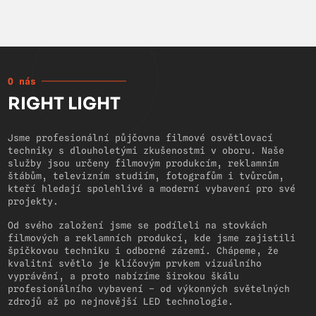
O nás
RIGHT LIGHT
Jsme profesionální půjčovna filmové osvětlovací
techniky s dlouholetými zkušenostmi v oboru. Naše
služby jsou určeny filmovým produkcím, reklamním
štábům, televizním studiím, fotografům i tvůrcům,
kteří hledají spolehlivé a moderní vybavení pro své
projekty.
Od svého založení jsme se podíleli na stovkách
filmových a reklamních produkcí, kde jsme zajistili
špičkovou techniku i odborné zázemí. Chápeme, že
kvalitní světlo je klíčovým prvkem vizuálního
vyprávění, a proto nabízíme širokou škálu
profesionálního vybavení – od výkonných světelných
zdrojů až po nejnovější LED technologie.