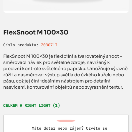
FlexSnoot M 100×30
Číslo produktu:
Z03071I
FlexSnoot M 100×30 je flexibilní a tvarovatelný snoot –
směrovací návlek pro světelné zdroje, navržený k
precizní kontrole světelného paprsku. Umožňuje výrazně
zúžit a nasměrovat výstup světla do úzkého kuželu nebo
pásu, což jej činí ideálním nástrojem pro detailní
nasvícení, konturování objektů nebo zvýraznění textur.
CELKEM V RIGHT LIGHT (1)
Máte dotaz nebo zájem? Ozvěte se