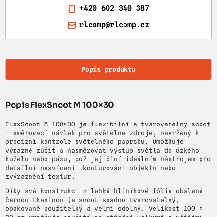
+420 602 340 387
rlcomp@rlcomp.cz
Popis produktu
Popis FlexSnoot M 100×30
FlexSnoot M 100×30 je flexibilní a tvarovatelný snoot
– směrovací návlek pro světelné zdroje, navržený k
precizní kontrole světelného paprsku. Umožňuje
výrazně zúžit a nasměrovat výstup světla do úzkého
kuželu nebo pásu, což jej činí ideálním nástrojem pro
detailní nasvícení, konturování objektů nebo
zvýraznění textur.
Díky své konstrukci z lehké hliníkové fólie obalené
černou tkaninou je snoot snadno tvarovatelný,
opakovaně použitelný a velmi odolný. Velikost 100 ×