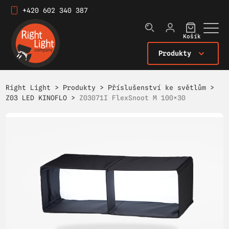
+420 602 340 387
Košík
Produkty
Right Light
>
Produkty
>
Příslušenství ke světlům
>
Z03 LED KINOFLO
>
Z03071I FlexSnoot M 100×30