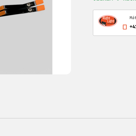
Má
+4