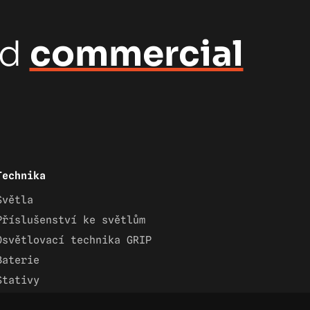
nd
commercial
Technika
Světla
Příslušenství ke světlům
Osvětlovací technika GRIP
Baterie
Stativy
Lighting control