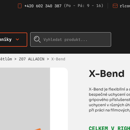
(Po - Pá: 9 - 16)
+420 602 340 387
rlco
hniky
větlům
>
Z07 ALLADIN
>
X-Bend
X-Bend
X-Bend je flexibilní 
bezpečné uchycení osv
gripového příslušenst
uchycení v různých úh
při práci na filmových
CELKEM V RIG