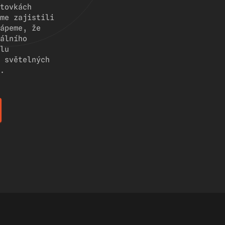
tovkách
me zajistili
ápeme, že
álního
lu
 světelných
.