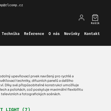
mp@rlcomp.cz
Košík
Technika
Reference
O nás
Novinky
Kontakt
a odolný upevňovací prvek navržený pro rychlé a
ětlovací techniky, difuzních panelů a dalšího
ví. Díky své přizpůsobitelné konstrukci umožňuje
lech a polohách, což poskytuje maximální flexibilitu
, televizních a fotografických scénách.
HT LIGHT (7)