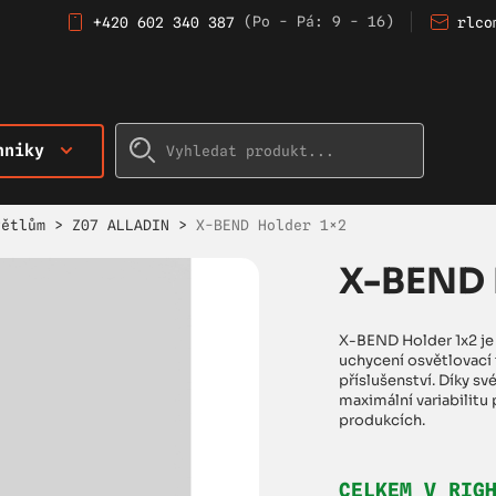
(Po - Pá: 9 - 16)
+420 602 340 387
rlco
hniky
větlům
>
Z07 ALLADIN
>
X-BEND Holder 1×2
X-BEND 
X-BEND Holder 1x2 je 
uchycení osvětlovací 
příslušenství. Díky sv
maximální variabilitu 
produkcích.
CELKEM V RIG