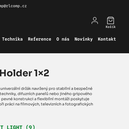
mp@rlcomp.cz
Košík
Technika
Reference
O nás
Novinky
Kontakt
Holder 1×2
univerzální držák navržený pro stabilní a bezpečné
techniky, difuzních panelů nebo jiného gripového
é pevné konstrukci a flexibilní montáži poskytuje
při práci na filmových, televizních a fotografických
HT LIGHT (9)