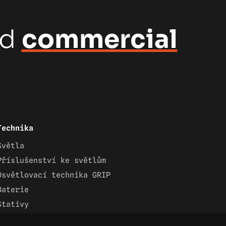
nd
commercial
Technika
Světla
Příslušenství ke světlům
Osvětlovací technika GRIP
Baterie
Stativy
Lighting control