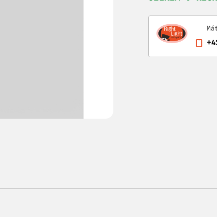
Má
+4