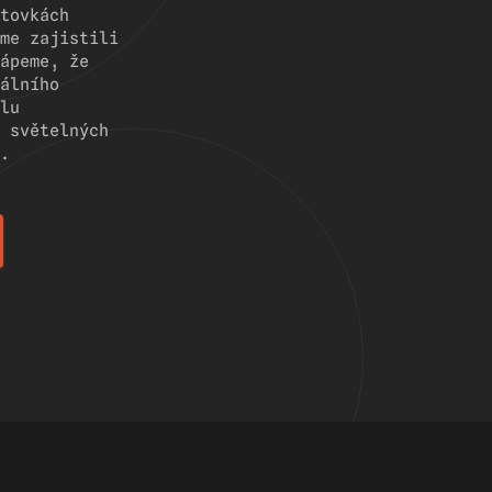
tovkách
me zajistili
ápeme, že
álního
lu
 světelných
.