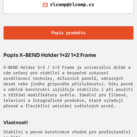
rlcomp@rlcomp.cz
Popis produktu
Popis X-BEND Holder 1×2/ 1×2 Frame
X-BEND Holder 1×2 / 1×2 Frame je univerzální držák a
rám určený pro stabilní a bezpečné uchycení
osvětlovací techniky, difuzních panelů, odrazných
desek nebo jiného gripového příslušenství. Díky pevné
a odolné konstrukci zajišťuje stabilitu i při použití
s těžšími modifikátory světla. Ideální pro filmové,
televizní a fotografické produkce, které vyžadují
přesné a flexibilní umístění světelných prvků.
Vlastnosti
Stabilní a pevná konstrukce vhodná pro profesionální