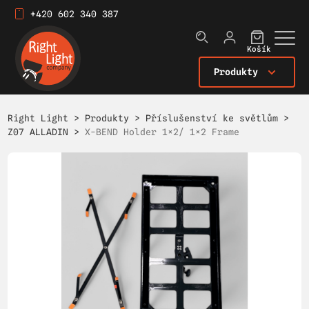
+420 602 340 387
Košík
Produkty
Right Light
>
Produkty
>
Příslušenství ke světlům
>
Z07 ALLADIN
>
X-BEND Holder 1×2/ 1×2 Frame