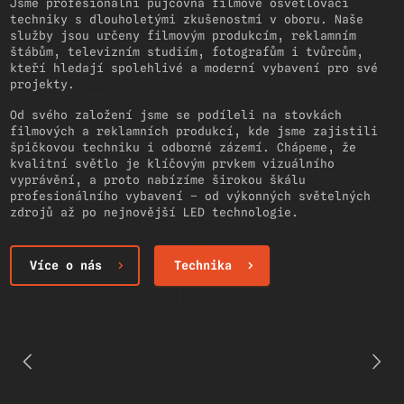
Jsme profesionální půjčovna filmové osvětlovací
techniky s dlouholetými zkušenostmi v oboru. Naše
služby jsou určeny filmovým produkcím, reklamním
štábům, televizním studiím, fotografům i tvůrcům,
kteří hledají spolehlivé a moderní vybavení pro své
projekty.
Od svého založení jsme se podíleli na stovkách
filmových a reklamních produkcí, kde jsme zajistili
špičkovou techniku i odborné zázemí. Chápeme, že
kvalitní světlo je klíčovým prvkem vizuálního
vyprávění, a proto nabízíme širokou škálu
profesionálního vybavení – od výkonných světelných
zdrojů až po nejnovější LED technologie.
Více o nás
Technika