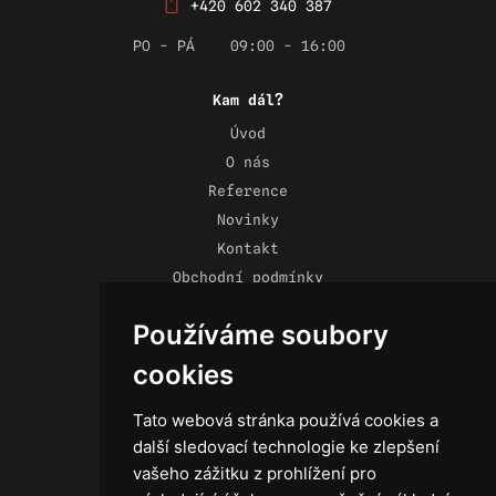
+420 602 340 387
PO - PÁ
09:00 - 16:00
Kam dál?
Úvod
O nás
Reference
Novinky
Kontakt
Obchodní podmínky
Zásady ochrany osobních údajů
Používáme soubory
cookies
Tato webová stránka používá cookies a
Technika
další sledovací technologie ke zlepšení
Světla
vašeho zážitku z prohlížení pro
Příslušenství ke světlům