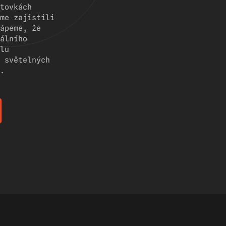
tovkách
me zajistili
ápeme, že
álního
lu
 světelných
.