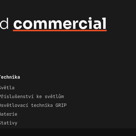
nd
commercial
Technika
Světla
Příslušenství ke světlům
Osvětlovací technika GRIP
Baterie
Stativy
Lighting control