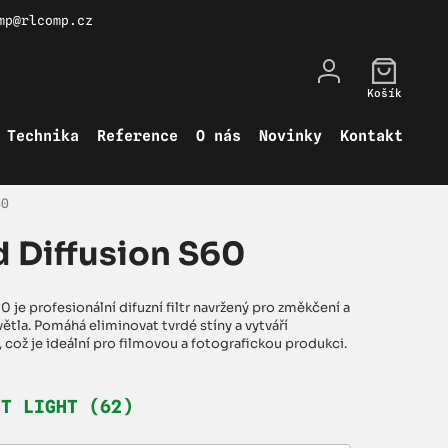
mp@rlcomp.cz
Košík
Technika
Reference
O nás
Novinky
Kontakt
60
 Diffusion S60
 je profesionální difuzní filtr navržený pro změkčení a
ětla. Pomáhá eliminovat tvrdé stíny a vytváří
, což je ideální pro filmovou a fotografickou produkci.
HT LIGHT (62)