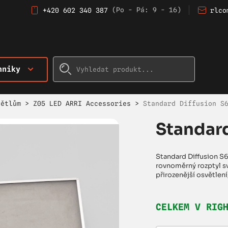
(Po - Pá: 9 - 16)
+420 602 340 387
rlco
hniky
větlům
>
Z05 LED ARRI Accessories
>
Standard Diffusion S
Standard
Standard Diffusion S60
rovnoměrný rozptyl sv
přirozenější osvětlení
CELKEM V RIG