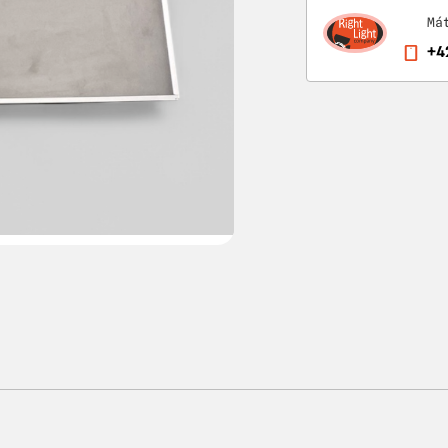
Má
+4