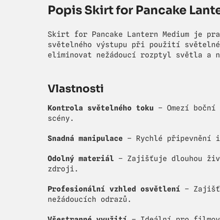
Popis Skirt for Pancake Lan
Skirt for Pancake Lantern Medium je pra
světelného výstupu při použití světelné
eliminovat nežádoucí rozptyl světla a n
Vlastnosti
Kontrola světelného toku
– Omezí boční 
scény.
Snadná manipulace
– Rychlé připevnění i
Odolný materiál
– Zajišťuje dlouhou živ
zdroji.
Profesionální vzhled osvětlení
– Zajišť
nežádoucích odrazů.
Všestranné využití
– Ideální pro filmov