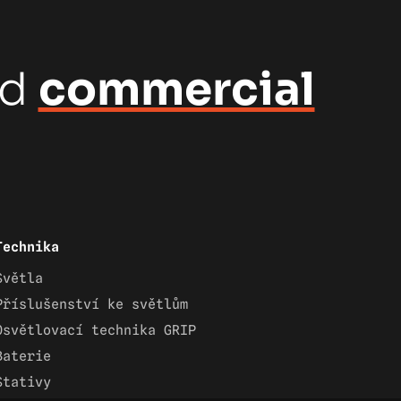
nd
commercial
Technika
Světla
Příslušenství ke světlům
Osvětlovací technika GRIP
Baterie
Stativy