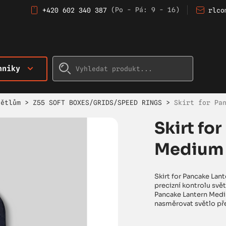
(Po - Pá: 9 - 16)
+420 602 340 387
rlco
hniky
větlům
>
Z55 SOFT BOXES/GRIDS/SPEED RINGS
>
Skirt for Pa
Skirt fo
Medium
Skirt for Pancake Lan
precizní kontrolu svě
Pancake Lantern Medi
nasměrovat světlo pře