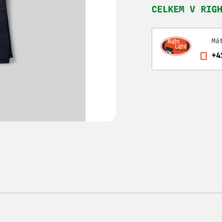
CELKEM V RIG
Má
+4