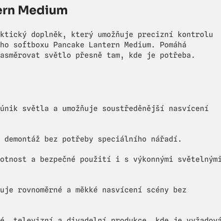
tern Medium
ktický doplněk, který umožňuje precizní kontrolu
ho softboxu Pancake Lantern Medium. Pomáhá
asměrovat světlo přesně tam, kde je potřeba.
únik světla a umožňuje soustředěnější nasvícení
 demontáž bez potřeby speciálního nářadí.
otnost a bezpečné použití i s výkonnými světelným
uje rovnoměrné a měkké nasvícení scény bez
é, televizní a divadelní produkce, kde je vyžadov