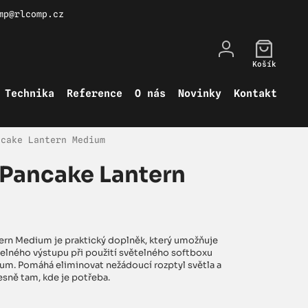
mp@rlcomp.cz
Košík
Technika
Reference
O nás
Novinky
Kontakt
ncake Lantern Medium
r Pancake Lantern
tern Medium je praktický doplněk, který umožňuje
telného výstupu při použití světelného softboxu
um. Pomáhá eliminovat nežádoucí rozptyl světla a
sně tam, kde je potřeba.