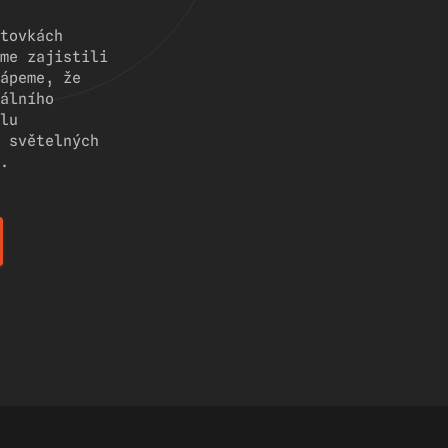
tovkách
me zajistili
ápeme, že
álního
lu
 světelných
.