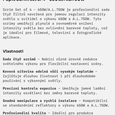
Scrim Set of 4 – 650W/A.L.750W je profesionální sada
čtyř filtrů navržená pro jemnou regulaci intenzity
světla u svítidel o výkonu 650W a A.L.750W. Tyto
scrimy umožňují plynulé a rovnoměrné snížení
intenzity světla bez ovlivnění barevné teploty, což
je ideální pro filmové, televizní a fotografické
aplikace.
Vlastnosti
Sada čtyř scrimů
– Nabízí různé úrovně redukce
světelného výkonu pro flexibilní nastavení scény.
Kovová síťovina odolná vůči vysokým teplotám
–
Zajišťuje dlouhou životnost i při dlouhodobém
používání s výkonnými světly.
Precizní kontrola expozice
– Umožňuje jemné ladění
intenzity osvětlení bez změny barevné teploty.
Snadná manipulace a rychlá instalace
– Kompatibilní
se standardními reflektory o výkonu 650W a A.L.750W.
Profesionální kvalita
– Ideální pro produkce