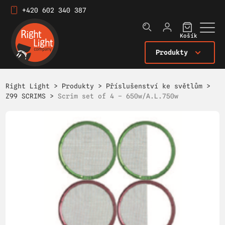
+420 602 340 387
Košík
Produkty
Right Light
>
Produkty
>
Příslušenství ke světlům
>
Z99 SCRIMS
>
Scrim set of 4 – 650w/A.L.750w