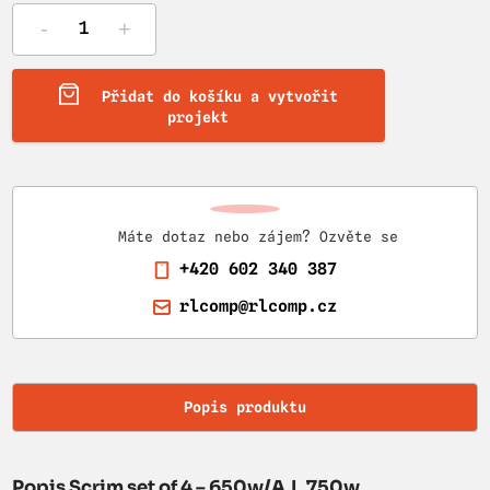
-
+
Přidat do košíku a vytvořit
projekt
Máte dotaz nebo zájem? Ozvěte se
+420 602 340 387
rlcomp@rlcomp.cz
Popis produktu
Popis Scrim set of 4 – 650w/A.L.750w