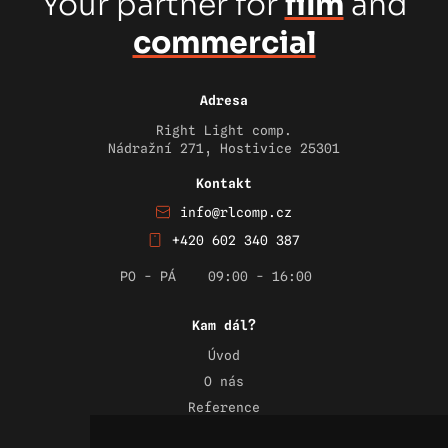
Your partner for
film
and
commercial
Adresa
Right Light comp.
Nádražní 271, Hostivice 25301
Kontakt
info@rlcomp.cz
+420 602 340 387
PO - PÁ
09:00 - 16:00
Kam dál?
Úvod
O nás
Reference
Novinky