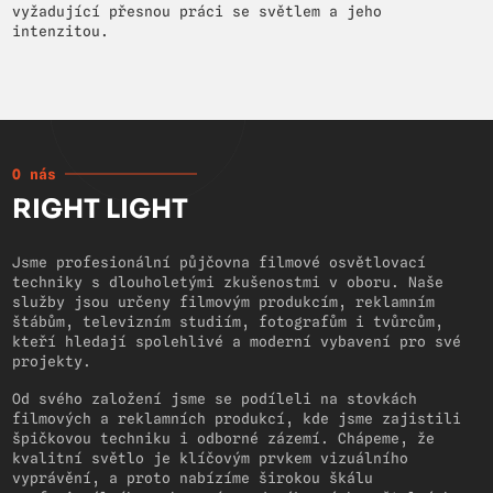
vyžadující přesnou práci se světlem a jeho
intenzitou.
O nás
RIGHT LIGHT
Jsme profesionální půjčovna filmové osvětlovací
techniky s dlouholetými zkušenostmi v oboru. Naše
služby jsou určeny filmovým produkcím, reklamním
štábům, televizním studiím, fotografům i tvůrcům,
kteří hledají spolehlivé a moderní vybavení pro své
projekty.
Od svého založení jsme se podíleli na stovkách
filmových a reklamních produkcí, kde jsme zajistili
špičkovou techniku i odborné zázemí. Chápeme, že
kvalitní světlo je klíčovým prvkem vizuálního
vyprávění, a proto nabízíme širokou škálu