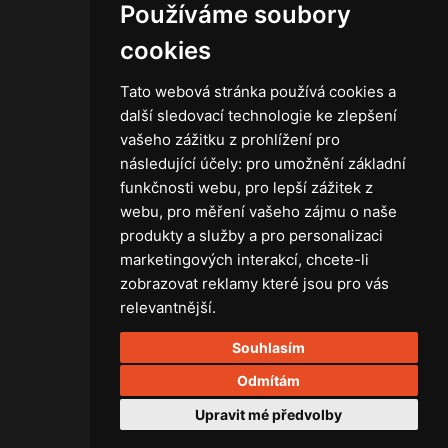
Používáme soubory
Kontakt
Obchodní podmínky
cookies
Zásady ochrany osobních údajů
Tato webová stránka používá cookies a
další sledovací technologie ke zlepšení
vašeho zážitku z prohlížení pro
následující účely:
pro umožnění základní
Technika
funkčnosti webu
,
pro lepší zážitek z
Světla
webu
,
pro měření vašeho zájmu o naše
Příslušenství ke světlům
produkty a služby a pro personalizaci
Osvětlovací technika GRIP
marketingových interakcí
,
chcete-li
Baterie
zobrazovat reklamy které jsou pro vás
Stativy
relevantnější
.
Lighting control
Souhlasím
Ostatní
Rozvaděče a kabely
Odmítám
Spotřební materiál
Upravit mé předvolby
Z75 MISC. (RŮZNÉ) Accessories