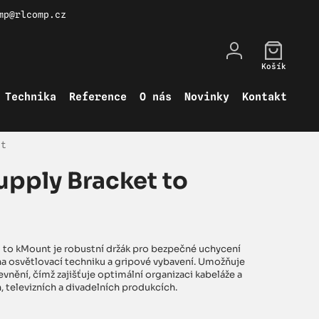
mp@rlcomp.cz
Košík
Technika
Reference
O nás
Novinky
Kontakt
nt
pply Bracket to
 to kMount je robustní držák pro bezpečné uchycení
a osvětlovací techniku a gripové vybavení. Umožňuje
pevnění, čímž zajišťuje optimální organizaci kabeláže a
, televizních a divadelních produkcích.