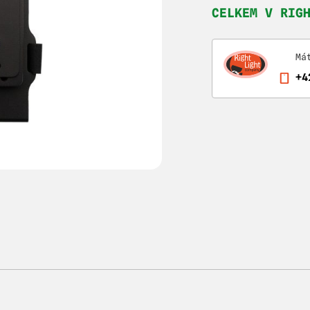
CELKEM V RIG
Má
+4