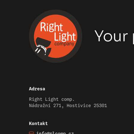
Your 
Adresa
Right Light comp.
Nádražní 271, Hostivice 25301
Kontakt
info@rlcomp.cz