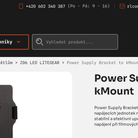
(Po - Pá: 9 - 16)
+420 602 340 387
rlco
hniky
větlům
>
Z06 LED LITEGEAR
>
Power Supply Bracket to kMou
Power Su
kMount
Power Supply Bracket
napájecích jednotek n
stabilní a efektivní u
napájení při filmových