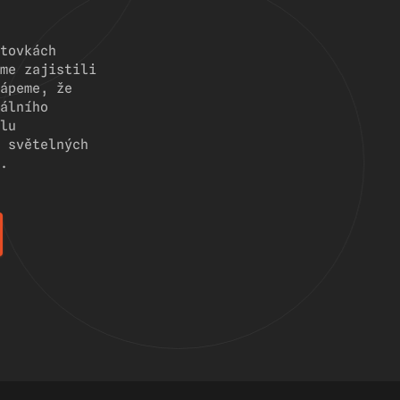
tovkách
me zajistili
ápeme, že
álního
lu
 světelných
.