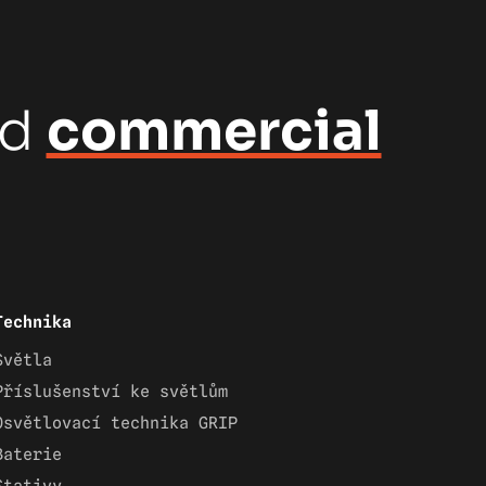
nd
commercial
Technika
Světla
Příslušenství ke světlům
Osvětlovací technika GRIP
Baterie