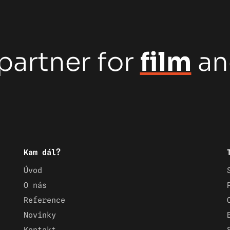
partner for
film
a
Kam dál?
Úvod
O nás
Reference
Novinky