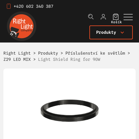
+420 602 340 387
Košík
Produkty
Right Light
>
Produkty
>
Příslušenství ke světlům
>
Z29 LED MIX
>
Light Shield Ring for 90W