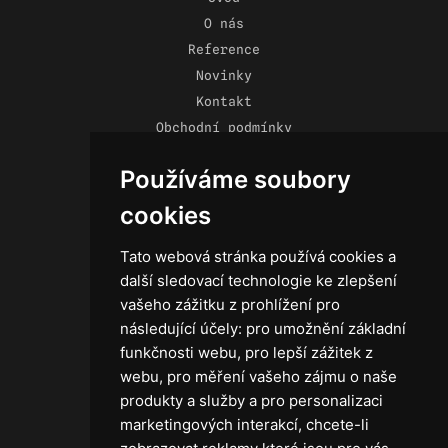
O nás
Reference
Novinky
Kontakt
Obchodní podmínky
Zásady ochrany osobních údajů
Používáme soubory
cookies
Tato webová stránka používá cookies a
Technika
další sledovací technologie ke zlepšení
Světla
vašeho zážitku z prohlížení pro
Příslušenství ke světlům
následující účely:
pro umožnění základní
Osvětlovací technika GRIP
funkčnosti webu
,
pro lepší zážitek z
Baterie
webu
,
pro měření vašeho zájmu o naše
Stativy
produkty a služby a pro personalizaci
Lighting control
marketingových interakcí
,
chcete-li
Ostatní