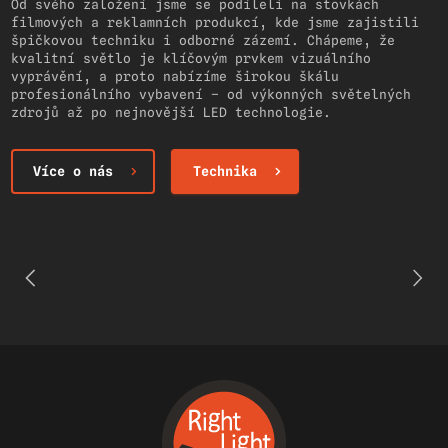
Od svého založení jsme se podíleli na stovkách
filmových a reklamních produkcí, kde jsme zajistili
špičkovou techniku i odborné zázemí. Chápeme, že
kvalitní světlo je klíčovým prvkem vizuálního
vyprávění, a proto nabízíme širokou škálu
profesionálního vybavení – od výkonných světelných
zdrojů až po nejnovější LED technologie.
Více o nás
Technika