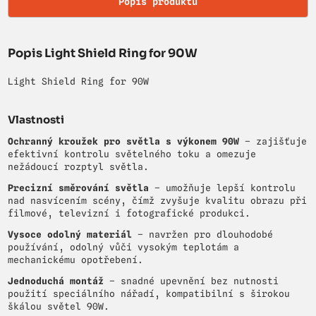
Popis produktu
Popis Light Shield Ring for 90W
Light Shield Ring for 90W
Vlastnosti
Ochranný kroužek pro světla s výkonem 90W
– zajišťuje
efektivní kontrolu světelného toku a omezuje
nežádoucí rozptyl světla.
Precizní směrování světla
– umožňuje lepší kontrolu
nad nasvícením scény, čímž zvyšuje kvalitu obrazu při
filmové, televizní i fotografické produkci.
Vysoce odolný materiál
– navržen pro dlouhodobé
používání, odolný vůči vysokým teplotám a
mechanickému opotřebení.
Jednoduchá montáž
– snadné upevnění bez nutnosti
použití speciálního nářadí, kompatibilní s širokou
škálou světel 90W.