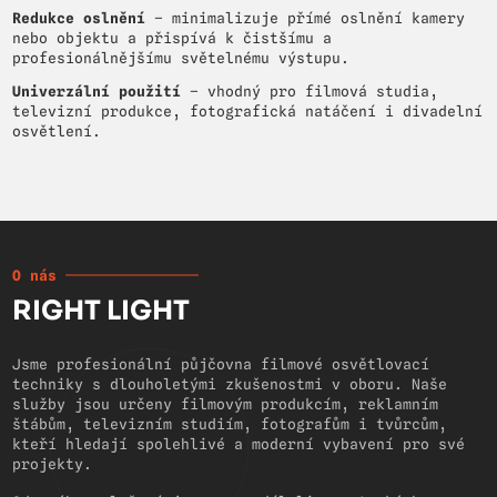
Redukce oslnění
– minimalizuje přímé oslnění kamery
nebo objektu a přispívá k čistšímu a
profesionálnějšímu světelnému výstupu.
Univerzální použití
– vhodný pro filmová studia,
televizní produkce, fotografická natáčení i divadelní
osvětlení.
O nás
RIGHT LIGHT
Jsme profesionální půjčovna filmové osvětlovací
techniky s dlouholetými zkušenostmi v oboru. Naše
služby jsou určeny filmovým produkcím, reklamním
štábům, televizním studiím, fotografům i tvůrcům,
kteří hledají spolehlivé a moderní vybavení pro své
projekty.