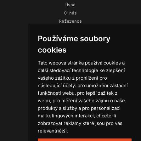
Úvod
O nás
Reference
Novinky
Používáme soubory
Kontakt
Obchodní podmínky
cookies
Zásady ochrany osobních údajů
Tato webová stránka používá cookies a
další sledovací technologie ke zlepšení
vašeho zážitku z prohlížení pro
následující účely:
pro umožnění základní
Technika
funkčnosti webu
,
pro lepší zážitek z
Světla
webu
,
pro měření vašeho zájmu o naše
Příslušenství ke světlům
produkty a služby a pro personalizaci
Osvětlovací technika GRIP
marketingových interakcí
,
chcete-li
Baterie
zobrazovat reklamy které jsou pro vás
Stativy
relevantnější
.
Lighting control