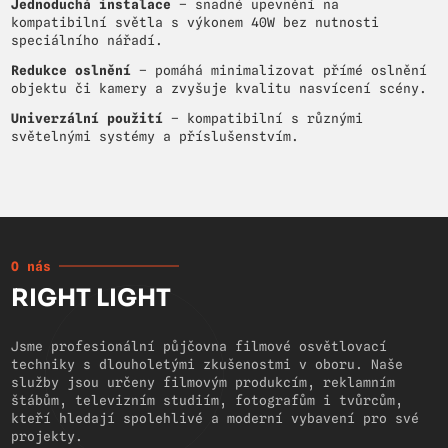
Jednoduchá instalace
– snadné upevnění na
kompatibilní světla s výkonem 40W bez nutnosti
speciálního nářadí.
Redukce oslnění
– pomáhá minimalizovat přímé oslnění
objektu či kamery a zvyšuje kvalitu nasvícení scény.
Univerzální použití
– kompatibilní s různými
světelnými systémy a příslušenstvím.
O nás
RIGHT LIGHT
Jsme profesionální půjčovna filmové osvětlovací
techniky s dlouholetými zkušenostmi v oboru. Naše
služby jsou určeny filmovým produkcím, reklamním
štábům, televizním studiím, fotografům i tvůrcům,
kteří hledají spolehlivé a moderní vybavení pro své
projekty.