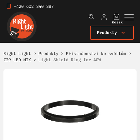
+420 602 340 387
Košík
Produkty
Right Light
>
Produkty
>
Příslušenství ke světlům
>
Z29 LED MIX
>
Light Shield Ring for 40W