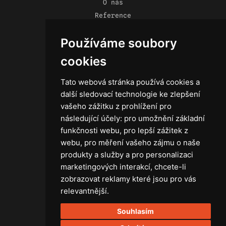
O nás
Reference
Novinky
Používáme soubory
Kontakt
Obchodní podmínky
cookies
Zásady ochrany osobních údajů
Tato webová stránka používá cookies a
další sledovací technologie ke zlepšení
vašeho zážitku z prohlížení pro
následující účely:
pro umožnění základní
Technika
funkčnosti webu
,
pro lepší zážitek z
Světla
webu
,
pro měření vašeho zájmu o naše
Příslušenství ke světlům
produkty a služby a pro personalizaci
Osvětlovací technika GRIP
marketingových interakcí
,
chcete-li
Baterie
zobrazovat reklamy které jsou pro vás
Stativy
relevantnější
.
Lighting control
Souhlasím
Ostatní