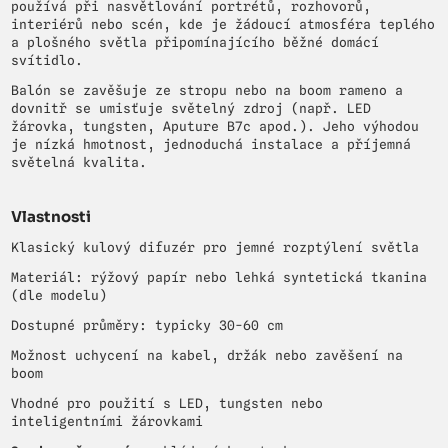
používá při nasvětlování portrétů, rozhovorů,
interiérů nebo scén, kde je žádoucí atmosféra teplého
a plošného světla připomínajícího běžné domácí
svítidlo.
Balón se zavěšuje ze stropu nebo na boom rameno a
dovnitř se umisťuje světelný zdroj (např. LED
žárovka, tungsten, Aputure B7c apod.). Jeho výhodou
je nízká hmotnost, jednoduchá instalace a příjemná
světelná kvalita.
Vlastnosti
Klasický kulový difuzér pro jemné rozptýlení světla
Materiál: rýžový papír nebo lehká syntetická tkanina
(dle modelu)
Dostupné průměry: typicky 30-60 cm
Možnost uchycení na kabel, držák nebo zavěšení na
boom
Vhodné pro použití s LED, tungsten nebo
inteligentními žárovkami