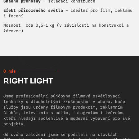
Snadno přenosný
– skládací konstrukce
Efekt přirozeného světla
– ideální pro film, reklamu
i focení
Nosnost: cca 0,5-1 kg (v závislosti na konstrukci a
žárovce)
O nás
RIGHT LIGHT
Jsme profesionální půjčovna filmové osvětlovací
techniky s dlouholetými zkušenostmi v oboru. Naše
služby jsou určeny filmovým produkcím, reklamním
štábům, televizním studiím, fotografům i tvůrcům,
kteří hledají spolehlivé a moderní vybavení pro své
projekty.
Od svého založení jsme se podíleli na stovkách