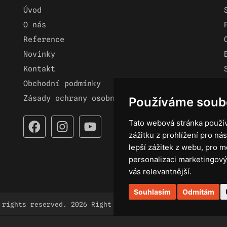
Úvod
O nás
Reference
Novinky
Kontakt
Obchodní podmínky
Zásady ochrany osobních údajů
Používáme soub
Tato webová stránka použív
zážitku z prohlížení pro nás
lepší zážitek z webu
,
pro m
personalizaci marketingový
vás relevantnější
.
Souhlasím
Odmítám
 rights reserved. 2026 Right Light.
braincoded by
fro
Spravovat nastavení cookies