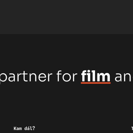
partner for
film
a
Kam dál?