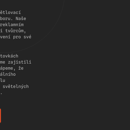
ětlovací
boru. Naše
reklamním
i tvůrcům,
vení pro své
tovkách
me zajistili
ápeme, že
álního
lu
 světelných
.