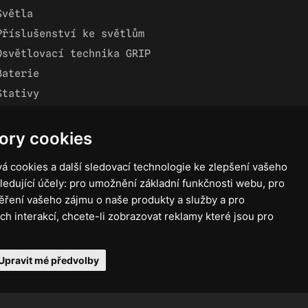
Světla
Příslušenství ke světlům
Osvětlovací technika GRIP
Baterie
Stativy
Lighting control
Ostatní
ory cookies
Rozvaděče a kabely
á cookies a další sledovací technologie ke zlepšení vašeho
Spotřební materiál
ledující účely:
pro umožnění základní funkčnosti webu
,
pro
Z75 MISC. (RŮZNÉ) Accessories
ěření vašeho zájmu o naše produkty a služby a pro
ch interakcí
,
chcete-li zobrazovat reklamy které jsou pro
Upravit mé předvolby
ntio