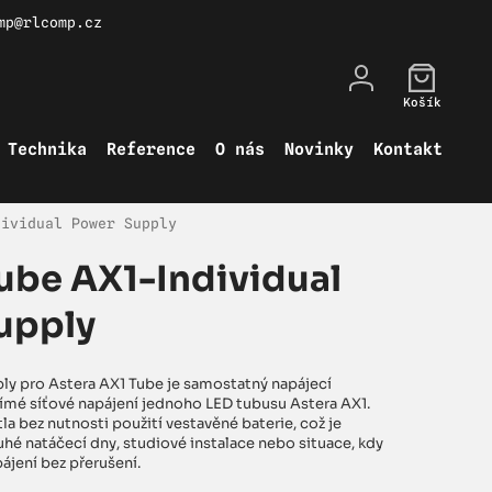
mp@rlcomp.cz
Košík
Technika
Reference
O nás
Novinky
Kontakt
dividual Power Supply
ube AX1-Individual
upply
ly pro Astera AX1 Tube je samostatný napájecí
ímé síťové napájení jednoho LED tubusu Astera AX1.
a bez nutnosti použití vestavěné baterie, což je
ouhé natáčecí dny, studiové instalace nebo situace, kdy
pájení bez přerušení.