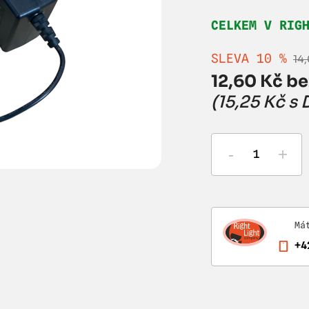
CELKEM V RIG
SLEVA 10 %
14
12,60 Kč be
(15,25 Kč s
-
+
Má
+4