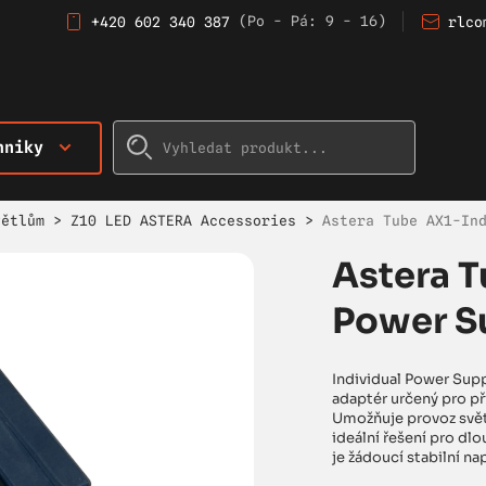
(Po - Pá: 9 - 16)
+420 602 340 387
rlco
hniky
větlům
>
Z10 LED ASTERA Accessories
>
Astera Tube AX1-In
Astera T
Power S
Individual Power Supp
adaptér určený pro př
Umožňuje provoz světl
ideální řešení pro dl
je žádoucí stabilní na