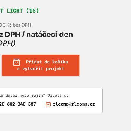
HT LIGHT (16)
,00 Kč bez DPH
z DPH / natáčecí den
 DPH)
Přidat do košíku
a vytvořit projekt
te dotaz nebo zájem? Ozvěte se
20 602 340 387
rlcomp@rlcomp.cz